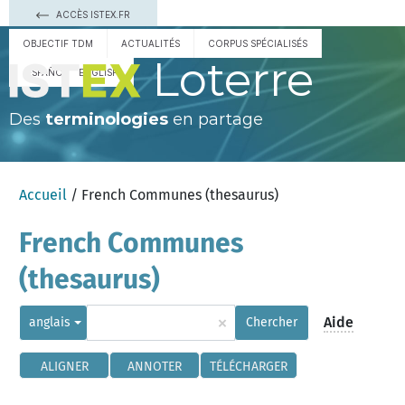
ACCÈS ISTEX.FR
OBJECTIF TDM
ACTUALITÉS
CORPUS SPÉCIALISÉS
Loterre
ESPAÑOL
ENGLISH
Des
terminologies
en partage
Accueil
/ French Communes (thesaurus)
French Communes
(thesaurus)
×
Aide
anglais
Chercher
ALIGNER
ANNOTER
TÉLÉCHARGER