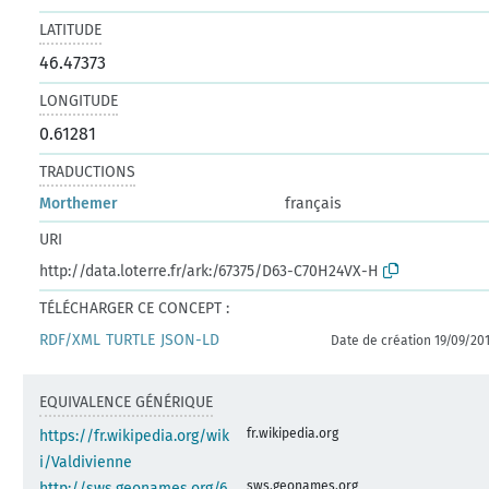
LATITUDE
46.47373
LONGITUDE
0.61281
TRADUCTIONS
Morthemer
français
URI
http://data.loterre.fr/ark:/67375/D63-C70H24VX-H
TÉLÉCHARGER CE CONCEPT :
RDF/XML
TURTLE
JSON-LD
Date de création 19/09/20
EQUIVALENCE GÉNÉRIQUE
fr.wikipedia.org
https://fr.wikipedia.org/wik
i/Valdivienne
sws.geonames.org
http://sws.geonames.org/6