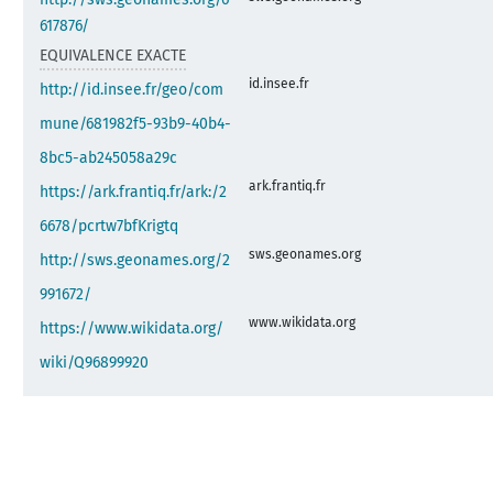
617876/
EQUIVALENCE EXACTE
id.insee.fr
http://id.insee.fr/geo/com
mune/681982f5-93b9-40b4-
8bc5-ab245058a29c
ark.frantiq.fr
https://ark.frantiq.fr/ark:/2
6678/pcrtw7bfKrigtq
sws.geonames.org
http://sws.geonames.org/2
991672/
www.wikidata.org
https://www.wikidata.org/
wiki/Q96899920