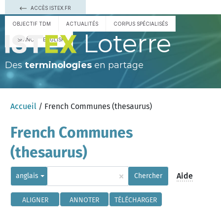
ACCÈS ISTEX.FR
OBJECTIF TDM
ACTUALITÉS
CORPUS SPÉCIALISÉS
Loterre
ESPAÑOL
ENGLISH
Des
terminologies
en partage
Accueil
/ French Communes (thesaurus)
French Communes
(thesaurus)
×
Aide
anglais
Chercher
ALIGNER
ANNOTER
TÉLÉCHARGER