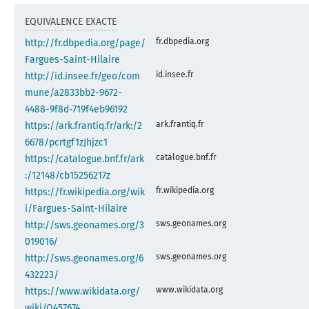
EQUIVALENCE EXACTE
fr.dbpedia.org
http://fr.dbpedia.org/page/
Fargues-Saint-Hilaire
id.insee.fr
http://id.insee.fr/geo/com
mune/a2833bb2-9672-
4488-9f8d-719f4eb96192
ark.frantiq.fr
https://ark.frantiq.fr/ark:/2
6678/pcrtgf1zJhjzc1
catalogue.bnf.fr
https://catalogue.bnf.fr/ark
:/12148/cb15256217z
fr.wikipedia.org
https://fr.wikipedia.org/wik
i/Fargues-Saint-Hilaire
sws.geonames.org
http://sws.geonames.org/3
019016/
sws.geonames.org
http://sws.geonames.org/6
432223/
www.wikidata.org
https://www.wikidata.org/
wiki/Q457674