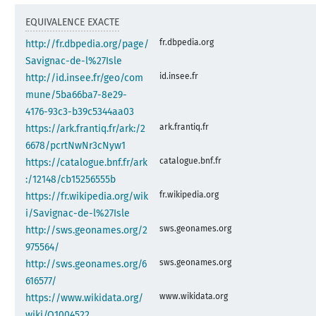
EQUIVALENCE EXACTE
fr.dbpedia.org
http://fr.dbpedia.org/page/
Savignac-de-l%27Isle
id.insee.fr
http://id.insee.fr/geo/com
mune/5ba66ba7-8e29-
4176-93c3-b39c5344aa03
ark.frantiq.fr
https://ark.frantiq.fr/ark:/2
6678/pcrtNwNr3cNyw1
catalogue.bnf.fr
https://catalogue.bnf.fr/ark
:/12148/cb15256555b
fr.wikipedia.org
https://fr.wikipedia.org/wik
i/Savignac-de-l%27Isle
sws.geonames.org
http://sws.geonames.org/2
975564/
sws.geonames.org
http://sws.geonames.org/6
616577/
www.wikidata.org
https://www.wikidata.org/
wiki/Q1004522