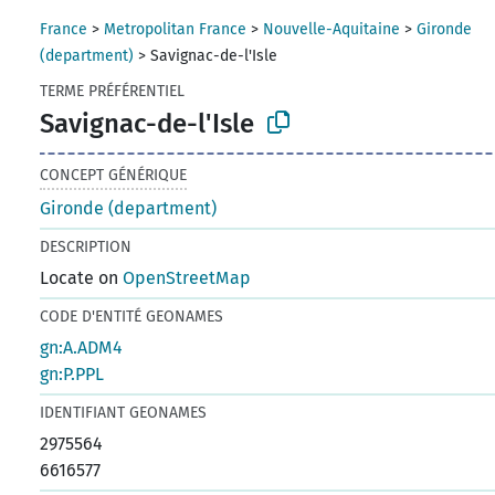
France
>
Metropolitan France
>
Nouvelle-Aquitaine
>
Gironde
(department)
>
Savignac-de-l'Isle
TERME PRÉFÉRENTIEL
Savignac-de-l'Isle
CONCEPT GÉNÉRIQUE
Gironde (department)
DESCRIPTION
Locate on
OpenStreetMap
CODE D'ENTITÉ GEONAMES
gn:A.ADM4
gn:P.PPL
IDENTIFIANT GEONAMES
2975564
6616577