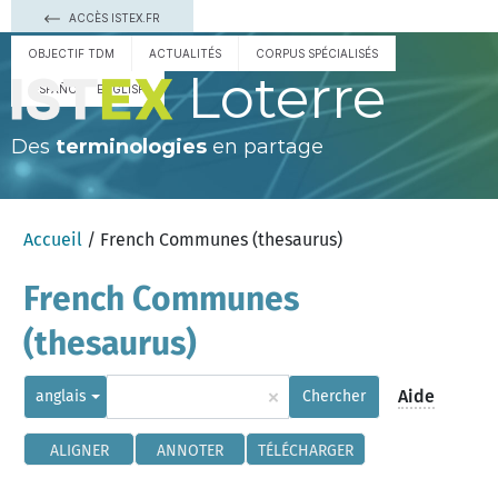
ACCÈS ISTEX.FR
OBJECTIF TDM
ACTUALITÉS
CORPUS SPÉCIALISÉS
Loterre
ESPAÑOL
ENGLISH
Des
terminologies
en partage
Accueil
/ French Communes (thesaurus)
French Communes
(thesaurus)
×
Aide
anglais
Chercher
ALIGNER
ANNOTER
TÉLÉCHARGER