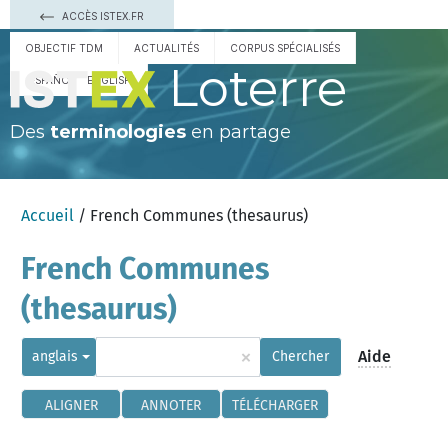
ACCÈS ISTEX.FR
OBJECTIF TDM
ACTUALITÉS
CORPUS SPÉCIALISÉS
Loterre
ESPAÑOL
ENGLISH
Des
terminologies
en partage
Accueil
/ French Communes (thesaurus)
French Communes
(thesaurus)
×
Aide
anglais
Chercher
ALIGNER
ANNOTER
TÉLÉCHARGER