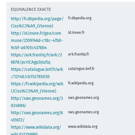
EQUIVALENCE EXACTE
fr.dbpedia.org
http://fr.dbpedia.org/page/
Ciss%C3%A9_(Vienne)
id.insee.fr
http://id.insee.fr/geo/com
mune/2559746d-c18c-47b0-
9cbf-a6705c4378b4
ark.frantiq.fr
https://ark.frantiq.fr/ark:/2
6678/pcrtCAgp3Joz5q
catalogue.bnf.fr
https://catalogue.bnf.fr/ark
:/12148/cb152785030
fr.wikipedia.org
https://fr.wikipedia.org/wik
i/Ciss%C3%A9_(Vienne)
sws.geonames.org
http://sws.geonames.org/3
024886/
sws.geonames.org
http://sws.geonames.org/6
451672/
www.wikidata.org
https://www.wikidata.org/
wiki/Q1359995