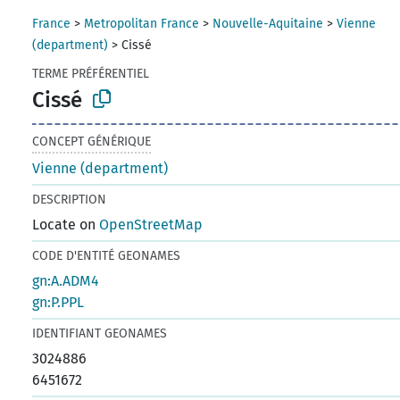
France
>
Metropolitan France
>
Nouvelle-Aquitaine
>
Vienne
(department)
>
Cissé
TERME PRÉFÉRENTIEL
Cissé
CONCEPT GÉNÉRIQUE
Vienne (department)
DESCRIPTION
Locate on
OpenStreetMap
CODE D'ENTITÉ GEONAMES
gn:A.ADM4
gn:P.PPL
IDENTIFIANT GEONAMES
3024886
6451672