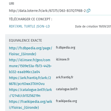
URI
http://data.loterre.fr/ark:/67375/D63-B37QTP8B-2
TÉLÉCHARGER CE CONCEPT :
RDF/XML
TURTLE
JSON-LD
Date de création 19/09/20
EQUIVALENCE EXACTE
fr.dbpedia.org
http://fr.dbpedia.org/page/
Floirac_(Gironde)
id.insee.fr
http://id.insee.fr/geo/com
mune/1509e53a-fb73-442b-
b332-eaab96cc2a04
ark.frantiq.fr
https://ark.frantiq.fr/ark:/2
6678/pcrtOwx3TXHOvu
catalogue.bnf.fr
https://catalogue.bnf.fr/ark
:/12148/cb15256219n
fr.wikipedia.org
https://fr.wikipedia.org/wik
i/Floirac_(Gironde)