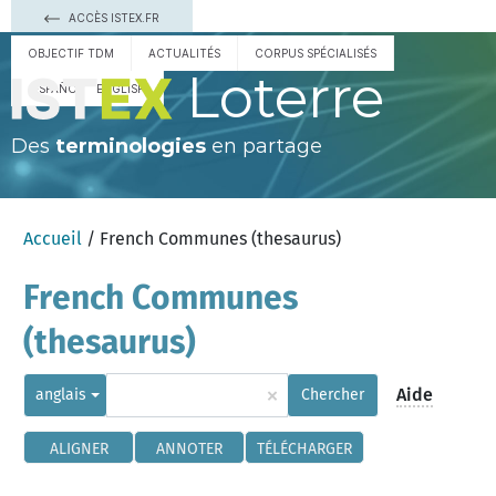
ACCÈS ISTEX.FR
OBJECTIF TDM
ACTUALITÉS
CORPUS SPÉCIALISÉS
Loterre
ESPAÑOL
ENGLISH
Des
terminologies
en partage
Accueil
/ French Communes (thesaurus)
French Communes
(thesaurus)
×
Aide
anglais
Chercher
ALIGNER
ANNOTER
TÉLÉCHARGER