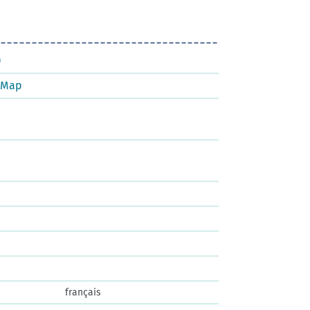
)
tMap
français