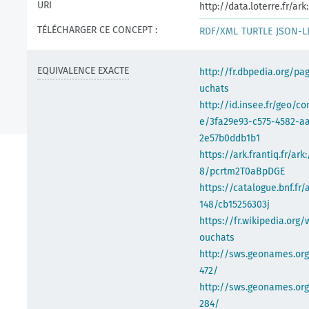
URI
http://data.loterre.fr/a
TÉLÉCHARGER CE CONCEPT :
RDF/XML
TURTLE
JSON-L
EQUIVALENCE EXACTE
http://fr.dbpedia.org/pa
uchats
http://id.insee.fr/geo/
e/3fa29e93-c575-4582-a
2e57b0ddb1b1
https://ark.frantiq.fr/ark
8/pcrtm2T0aBpDGE
https://catalogue.bnf.fr/
148/cb15256303j
https://fr.wikipedia.org/
ouchats
http://sws.geonames.org
472/
http://sws.geonames.org
284/