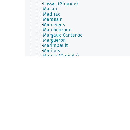
Lussac (Gironde)
Macau
Madirac
Maransin
Marcenais
Marcheprime
Margaux-Cantenac
Margueron
Marimbault
Marions
Marsas (Gironde)
Martignas-sur-Jalle
Martillac
Martres
Masseilles
Massugas
Mauriac (Gironde)
Mazères (Gironde)
Mazion
Mérignac (Gironde)
Mérignas
Mesterrieux
Mios
Mombrier
Mongauzy