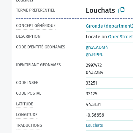
Louchats
Louchats
TERME PRÉFÉRENTIEL
CONCEPT GÉNÉRIQUE
Gironde (department
DESCRIPTION
Locate on
OpenStree
CODE D'ENTITÉ GEONAMES
gn:A.ADM4
gn:P.PPL
IDENTIFIANT GEONAMES
2997472
6432284
CODE INSEE
33251
CODE POSTAL
33125
LATITUDE
44.5131
LONGITUDE
-0.56656
TRADUCTIONS
Louchats