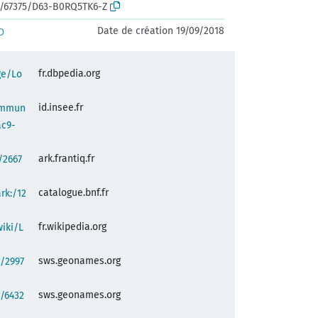
rk:/67375/D63-B0RQ5TK6-Z
Date de création 19/09/2018
D
fr.dbpedia.org
ge/Lo
id.insee.fr
commun
ac9-
ark.frantiq.fr
:/2667
catalogue.bnf.fr
ark:/12
fr.wikipedia.org
wiki/L
sws.geonames.org
/2997
sws.geonames.org
/6432