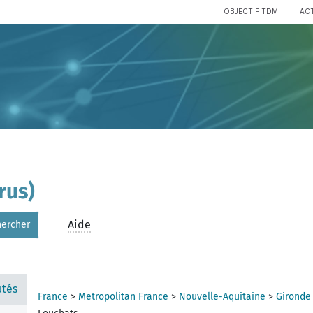
OBJECTIF TDM
AC
rus)
Aide
hercher
tés
France
>
Metropolitan France
>
Nouvelle-Aquitaine
>
Gironde