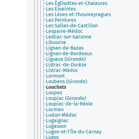
Les Églisottes-et-Chalaures
Les Esseintes
Les Lèves-et-Thoumeyragues
Les Peintures
Les Salles-de-Castillon
Lesparre-Médoc
Lestiac-sur-Garonne
Libourne
Lignan-de-Bazas
Lignan-de-Bordeaux
Ligueux (Gironde)
Listrac-de-Durèze
Listrac-Médoc
Lormont
Loubens (Gironde)
Louchats
Loupes
Loupiac (Gironde)
Loupiac-de-la-Réole
Lucmau
Ludon-Médoc
Lugaignac
Lugasson
Lugon-et-l'Île-du-Carnay
Lugos