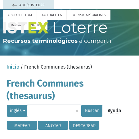
ACCÈS ISTEX.FR
OBJECTIF TDM
ACTUALITÉS
CORPUS SPÉCIALISÉS
Loterre
FRANÇAIS
ENGLISH
Recursos terminológicos
a compartir
Inicio
/ French Communes (thesaurus)
French Communes
(thesaurus)
×
Ayuda
inglés
Buscar
MAPEAR
ANOTAR
DESCARGAR