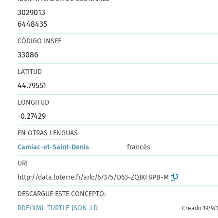
3029013
6448435
CÓDIGO INSEE
33086
LATITUD
44.79551
LONGITUD
-0.27429
EN OTRAS LENGUAS
Camiac-et-Saint-Denis
francés
URI
http://data.loterre.fr/ark:/67375/D63-ZQJKF8PB-M
DESCARGUE ESTE CONCEPTO:
RDF/XML
TURTLE
JSON-LD
Creado 19/9/