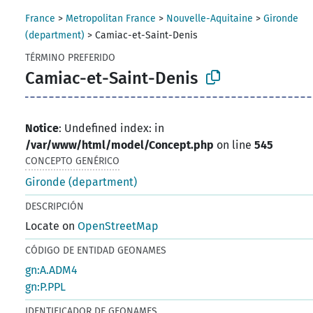
France
>
Metropolitan France
>
Nouvelle-Aquitaine
>
Gironde
(department)
>
Camiac-et-Saint-Denis
TÉRMINO PREFERIDO
Camiac-et-Saint-Denis
Notice
: Undefined index: in
/var/www/html/model/Concept.php
on line
545
CONCEPTO GENÉRICO
Gironde (department)
DESCRIPCIÓN
Locate on
OpenStreetMap
CÓDIGO DE ENTIDAD GEONAMES
gn:A.ADM4
gn:P.PPL
IDENTIFICADOR DE GEONAMES