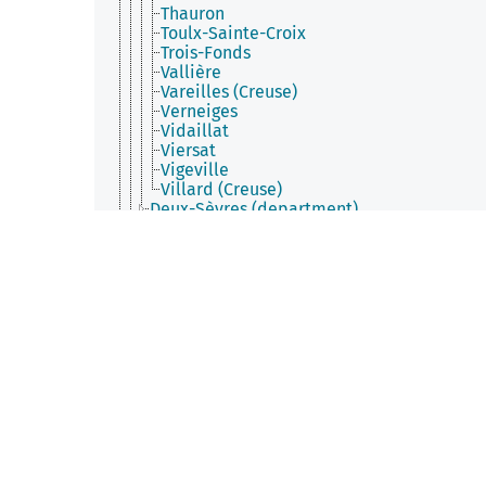
Thauron
Toulx-Sainte-Croix
Trois-Fonds
Vallière
Vareilles (Creuse)
Verneiges
Vidaillat
Viersat
Vigeville
Villard (Creuse)
Deux-Sèvres (department)
Dordogne (department)
Gironde (department)
Haute-Vienne (department)
Landes (department)
Lot-et-Garonne (department)
Pyrénées-Atlantiques (department)
Vienne (department)
Occitanie
Pays de la Loire
Picardy
Poitou-Charentes
Provence-Alpes-Côte d'Azur
Rhône-Alpes
Upper Normandy