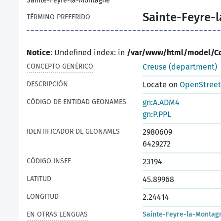
Sainte-Feyre-la-Montagne
Sainte-Feyre-
TÉRMINO PREFERIDO
Notice
: Undefined index: in
/var/www/html/model/C
CONCEPTO GENÉRICO
Creuse (department)
DESCRIPCIÓN
Locate on
OpenStree
CÓDIGO DE ENTIDAD GEONAMES
gn:A.ADM4
gn:P.PPL
IDENTIFICADOR DE GEONAMES
2980609
6429272
CÓDIGO INSEE
23194
LATITUD
45.89968
LONGITUD
2.24414
EN OTRAS LENGUAS
Sainte-Feyre-la-Montag