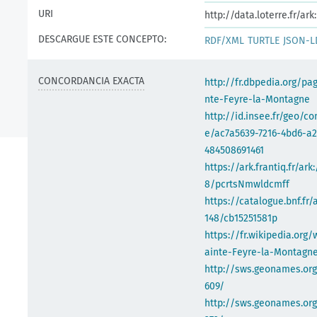
URI
http://data.loterre.fr/a
DESCARGUE ESTE CONCEPTO:
RDF/XML
TURTLE
JSON-L
CONCORDANCIA EXACTA
http://fr.dbpedia.org/pa
nte-Feyre-la-Montagne
http://id.insee.fr/geo/
e/ac7a5639-7216-4bd6-a
484508691461
https://ark.frantiq.fr/ark
8/pcrtsNmwldcmff
https://catalogue.bnf.fr/
148/cb15251581p
https://fr.wikipedia.org/
ainte-Feyre-la-Montagn
http://sws.geonames.or
609/
http://sws.geonames.org