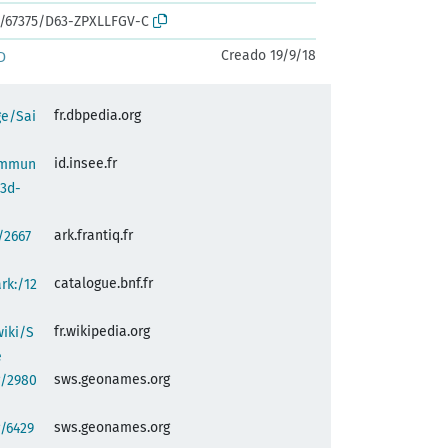
rk:/67375/D63-ZPXLLFGV-C
Creado 19/9/18
D
fr.dbpedia.org
ge/Sai
id.insee.fr
commun
23d-
ark.frantiq.fr
:/2667
catalogue.bnf.fr
ark:/12
fr.wikipedia.org
wiki/S
e
sws.geonames.org
g/2980
sws.geonames.org
/6429