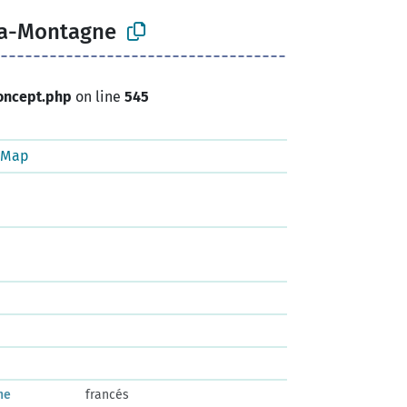
la-Montagne
oncept.php
on line
545
tMap
ne
francés