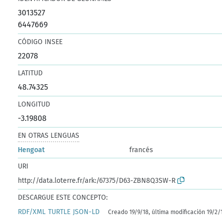
3013527
6447669
CÓDIGO INSEE
22078
LATITUD
48.74325
LONGITUD
-3.19808
EN OTRAS LENGUAS
Hengoat
francés
URI
http://data.loterre.fr/ark:/67375/D63-ZBN8Q3SW-R
DESCARGUE ESTE CONCEPTO:
RDF/XML
TURTLE
JSON-LD
Creado 19/9/18, última modificación 19/2/