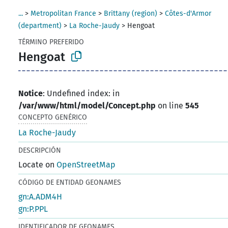
...
>
Metropolitan France
>
Brittany (region)
>
Côtes-d'Armor
(department)
>
La Roche-Jaudy
>
Hengoat
TÉRMINO PREFERIDO
Hengoat
Notice
: Undefined index: in
/var/www/html/model/Concept.php
on line
545
CONCEPTO GENÉRICO
La Roche-Jaudy
DESCRIPCIÓN
Locate on
OpenStreetMap
CÓDIGO DE ENTIDAD GEONAMES
gn:A.ADM4H
gn:P.PPL
IDENTIFICADOR DE GEONAMES