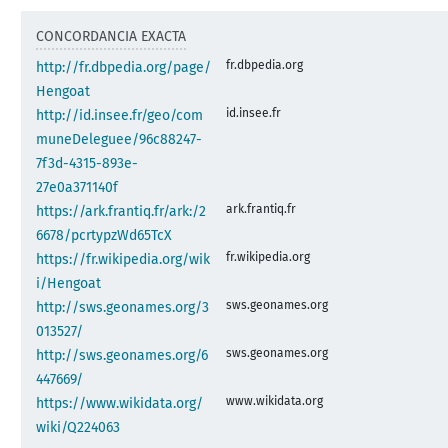
CONCORDANCIA EXACTA
fr.dbpedia.org
http://fr.dbpedia.org/page/
Hengoat
id.insee.fr
http://id.insee.fr/geo/com
muneDeleguee/96c88247-
7f3d-4315-893e-
27e0a371140f
ark.frantiq.fr
https://ark.frantiq.fr/ark:/2
6678/pcrtypzWd65TcX
fr.wikipedia.org
https://fr.wikipedia.org/wik
i/Hengoat
sws.geonames.org
http://sws.geonames.org/3
013527/
sws.geonames.org
http://sws.geonames.org/6
447669/
www.wikidata.org
https://www.wikidata.org/
wiki/Q224063