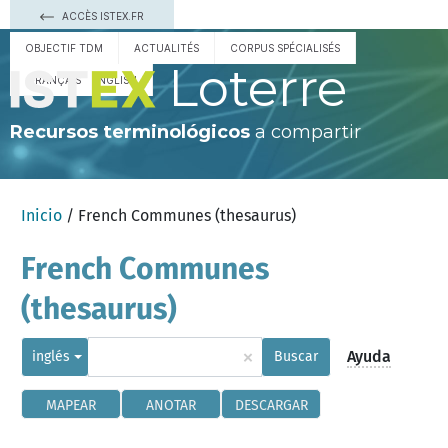
ACCÈS ISTEX.FR
OBJECTIF TDM
ACTUALITÉS
CORPUS SPÉCIALISÉS
Loterre
FRANÇAIS
ENGLISH
Recursos terminológicos
a compartir
Inicio
/ French Communes (thesaurus)
French Communes
(thesaurus)
×
Ayuda
inglés
Buscar
MAPEAR
ANOTAR
DESCARGAR