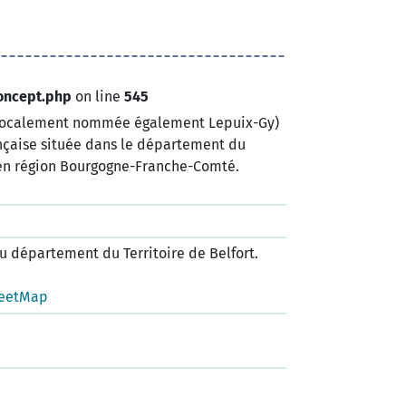
oncept.php
on line
545
, localement nommée également Lepuix-Gy)
çaise située dans le département du
, en région Bourgogne-Franche-Comté.
 département du Territoire de Belfort.
eetMap