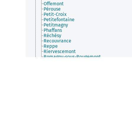
Offemont
Pérouse
Petit-Croix
Petitefontaine
Petitmagny
Phaffans
Réchésy
Recouvrance
Reppe
Riervescemont
Romagny-sous-Rougemont
Roppe
Rougegoutte
Rougemont-le-Château
Saint-Dizier-l'Évêque
Saint-Germain-le-Châtelet
Sermamagny
Sevenans
Suarce
Thiancourt
Trévenans
Urcerey
Valdoie
Vauthiermont
Vellescot