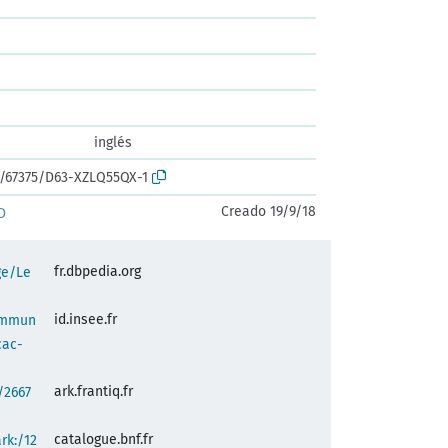
inglés
rk:/67375/D63-XZLQ55QX-1
Creado 19/9/18
D
fr.dbpedia.org
ge/Le
id.insee.fr
commun
cac-
ark.frantiq.fr
:/2667
catalogue.bnf.fr
ark:/12