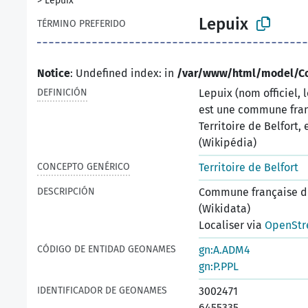
>
Lepuix
Lepuix
TÉRMINO PREFERIDO
Notice
: Undefined index: in
/var/www/html/model/C
DEFINICIÓN
Lepuix (nom officiel
est une commune fran
Territoire de Belfort
(Wikipédia)
CONCEPTO GENÉRICO
Territoire de Belfort
DESCRIPCIÓN
Commune française du
(Wikidata)
Localiser via
OpenStr
CÓDIGO DE ENTIDAD GEONAMES
gn:A.ADM4
gn:P.PPL
IDENTIFICADOR DE GEONAMES
3002471
6455335