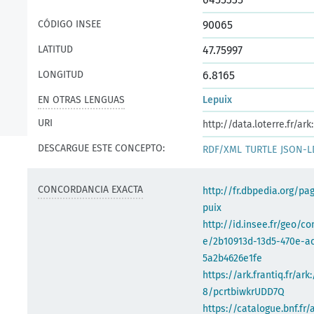
CÓDIGO INSEE
90065
LATITUD
47.75997
LONGITUD
6.8165
EN OTRAS LENGUAS
Lepuix
URI
http://data.loterre.fr/a
DESCARGUE ESTE CONCEPTO:
RDF/XML
TURTLE
JSON-L
CONCORDANCIA EXACTA
http://fr.dbpedia.org/pa
puix
http://id.insee.fr/geo/
e/2b10913d-13d5-470e-a
5a2b4626e1fe
https://ark.frantiq.fr/ark
8/pcrtbiwkrUDD7Q
https://catalogue.bnf.fr/