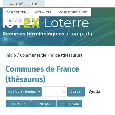
ACCÈS ISTEX.FR
OBJECTIF TDM
ACTUALITÉS
CORPUS SPÉCIALISÉS
Loterre
FRANÇAIS
ENGLISH
Recursos terminológicos
a compartir
Inicio
/ Communes de France (thésaurus)
Communes de France
(thésaurus)
×
Ayuda
Cualquier lengua
Buscar
MAPEAR
ANOTAR
DESCARGAR