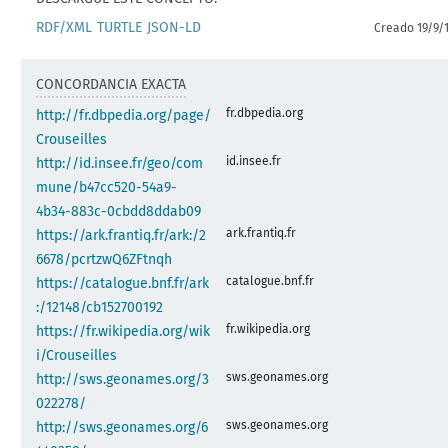
RDF/XML
TURTLE
JSON-LD
Creado 19/9/
CONCORDANCIA EXACTA
fr.dbpedia.org
http://fr.dbpedia.org/page/
Crouseilles
id.insee.fr
http://id.insee.fr/geo/com
mune/b47cc520-54a9-
4b34-883c-0cbdd8ddab09
ark.frantiq.fr
https://ark.frantiq.fr/ark:/2
6678/pcrtzwQ6ZFtnqh
catalogue.bnf.fr
https://catalogue.bnf.fr/ark
:/12148/cb152700192
fr.wikipedia.org
https://fr.wikipedia.org/wik
i/Crouseilles
sws.geonames.org
http://sws.geonames.org/3
022278/
sws.geonames.org
http://sws.geonames.org/6