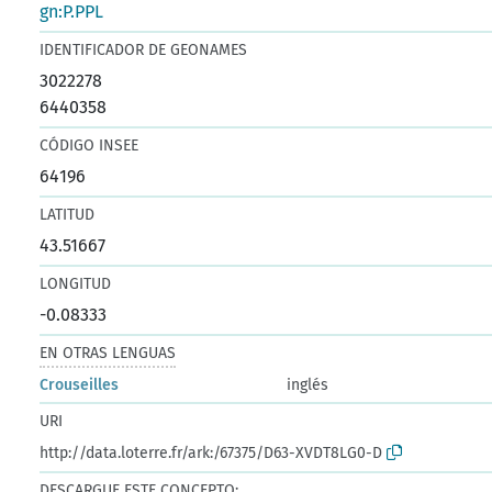
gn:P.PPL
IDENTIFICADOR DE GEONAMES
3022278
6440358
CÓDIGO INSEE
64196
LATITUD
43.51667
LONGITUD
-0.08333
EN OTRAS LENGUAS
Crouseilles
inglés
URI
http://data.loterre.fr/ark:/67375/D63-XVDT8LG0-D
DESCARGUE ESTE CONCEPTO: