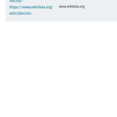
440358/
www.wikidata.org
https://www.wikidata.org/
wiki/Q843324