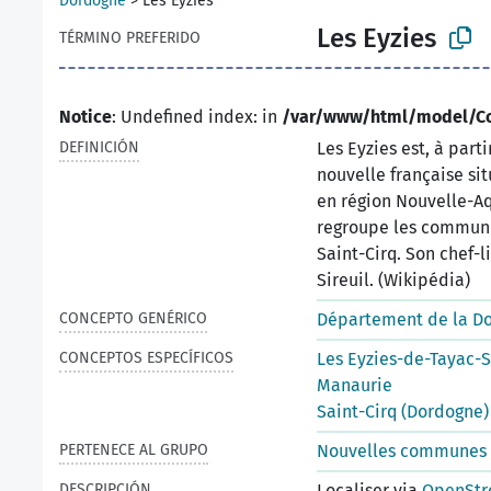
Dordogne
>
Les Eyzies
Les Eyzies
TÉRMINO PREFERIDO
Notice
: Undefined index: in
/var/www/html/model/C
DEFINICIÓN
Les Eyzies est, à par
nouvelle française si
en région Nouvelle-A
regroupe les commune
Saint-Cirq. Son chef-l
Sireuil. (Wikipédia)
CONCEPTO GENÉRICO
Département de la D
CONCEPTOS ESPECÍFICOS
Les Eyzies-de-Tayac-S
Manaurie
Saint-Cirq (Dordogne)
PERTENECE AL GRUPO
Nouvelles communes 
DESCRIPCIÓN
Localiser via
OpenStr