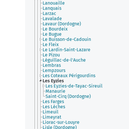
Lanouaille
Lanquais
Larzac
Lavalade
Lavaur (Dordogne)
Le Bourdeix
Le Bugue
Le Buisson-de-Cadouin
Le Fleix
Le Lardin-Saint-Lazare
Le Pizou
Léguillac-de-l'Auche
Lembras
Lempzours
Les Coteaux Périgourdins
Les Eyzies
Les Eyzies-de-Tayac-Sireuil
Manaurie
Saint-Cirq (Dordogne)
Les Farges
Les Lèches
Limeuil
Limeyrat
Liorac-sur-Louyre
Lisle (Dordogne)