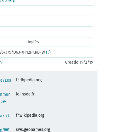
inglés
rk:/67375/D63-XT12PKRB-W
Creado 19/2/19
D
fr.dbpedia.org
ge/Les
id.insee.fr
commun
859-
fr.wikipedia.org
wiki/L
sws.geonames.org
g/661