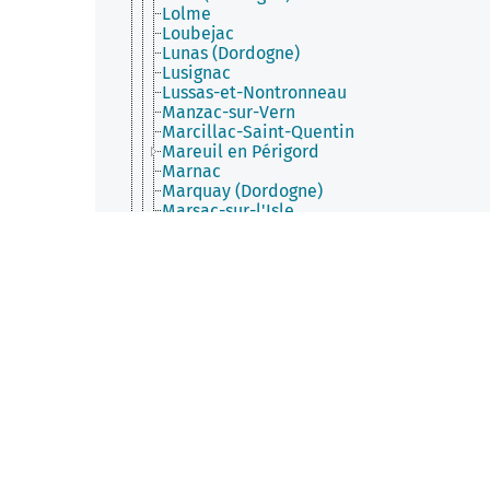
Lolme
Loubejac
Lunas (Dordogne)
Lusignac
Lussas-et-Nontronneau
Manzac-sur-Vern
Marcillac-Saint-Quentin
Mareuil en Périgord
Marnac
Marquay (Dordogne)
Marsac-sur-l'Isle
Marsalès
Mauzac-et-Grand-Castang
Mauzens-et-Miremont
Mayac
Mazeyrolles
Ménesplet
Mensignac
Mescoules
Meyrals
Mialet (Dordogne)
Milhac-de-Nontron
Minzac
Molières (Dordogne)
Monbazillac