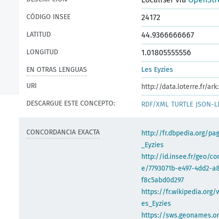
CÓDIGO INSEE
24172
LATITUD
44.9366666667
LONGITUD
1.01805555556
EN OTRAS LENGUAS
Les Eyzies
URI
http://data.loterre.fr/a
DESCARGUE ESTE CONCEPTO:
RDF/XML
TURTLE
JSON-L
CONCORDANCIA EXACTA
http://fr.dbpedia.org/pa
_Eyzies
http://id.insee.fr/geo/
e/7793071b-e497-4dd2-a
f8c5abd0d297
https://fr.wikipedia.org/
es_Eyzies
https://sws.geonames.or