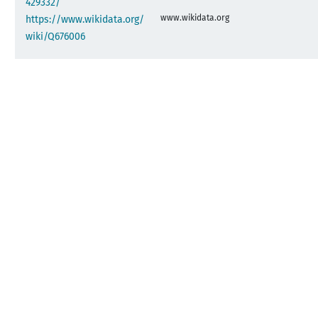
429332/
www.wikidata.org
https://www.wikidata.org/
wiki/Q676006