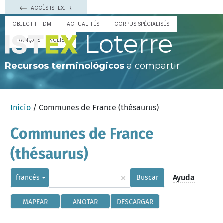
ACCÈS ISTEX.FR
OBJECTIF TDM
ACTUALITÉS
CORPUS SPÉCIALISÉS
Loterre
FRANÇAIS
ENGLISH
Recursos terminológicos
a compartir
Inicio
/ Communes de France (thésaurus)
Communes de France
(thésaurus)
×
Ayuda
francés
Buscar
MAPEAR
ANOTAR
DESCARGAR