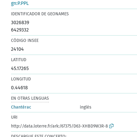
gn:P.PPL
IDENTIFICADOR DE GEONAMES
3026839
6429332
CÓDIGO INSEE
24104
LATITUD
45.17265
LONGITUD
0.44618
EN OTRAS LENGUAS
Chantérac
inglés
URI
http://data.loterre.fr/ark:/67375/D63-XHBD9W3R-8
DESCARGUE ESTE CONCEPTO: