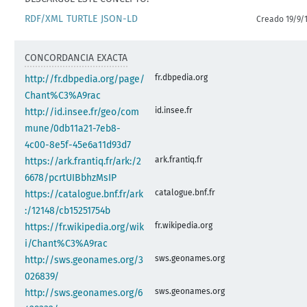
RDF/XML
TURTLE
JSON-LD
Creado 19/9/
CONCORDANCIA EXACTA
fr.dbpedia.org
http://fr.dbpedia.org/page/
Chant%C3%A9rac
id.insee.fr
http://id.insee.fr/geo/com
mune/0db11a21-7eb8-
4c00-8e5f-45e6a11d93d7
ark.frantiq.fr
https://ark.frantiq.fr/ark:/2
6678/pcrtUIBbhzMsIP
catalogue.bnf.fr
https://catalogue.bnf.fr/ark
:/12148/cb15251754b
fr.wikipedia.org
https://fr.wikipedia.org/wik
i/Chant%C3%A9rac
sws.geonames.org
http://sws.geonames.org/3
026839/
sws.geonames.org
http://sws.geonames.org/6