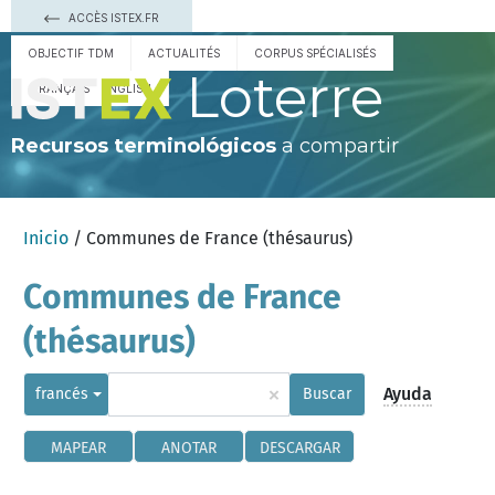
ACCÈS ISTEX.FR
OBJECTIF TDM
ACTUALITÉS
CORPUS SPÉCIALISÉS
Loterre
FRANÇAIS
ENGLISH
Recursos terminológicos
a compartir
Inicio
/ Communes de France (thésaurus)
Communes de France
(thésaurus)
×
Ayuda
francés
Buscar
MAPEAR
ANOTAR
DESCARGAR