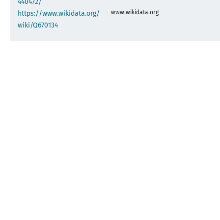
440472/
www.wikidata.org
https://www.wikidata.org/
wiki/Q670134