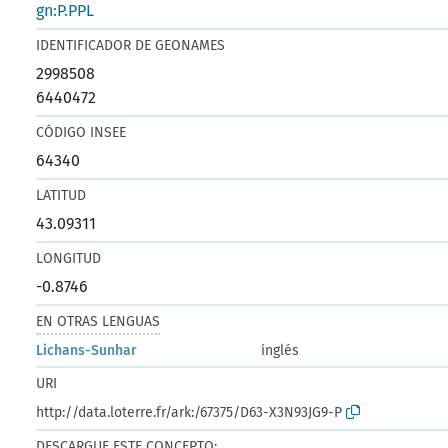
gn:P.PPL
IDENTIFICADOR DE GEONAMES
2998508
6440472
CÓDIGO INSEE
64340
LATITUD
43.09311
LONGITUD
-0.8746
EN OTRAS LENGUAS
Lichans-Sunhar
inglés
URI
http://data.loterre.fr/ark:/67375/D63-X3N93JG9-P
DESCARGUE ESTE CONCEPTO: