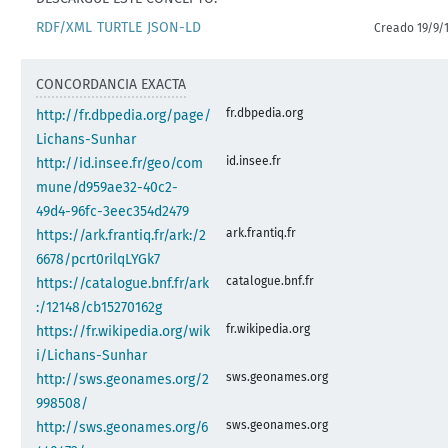
RDF/XML
TURTLE
JSON-LD
Creado 19/9/
CONCORDANCIA EXACTA
fr.dbpedia.org
http://fr.dbpedia.org/page/
Lichans-Sunhar
id.insee.fr
http://id.insee.fr/geo/com
mune/d959ae32-40c2-
49d4-96fc-3eec354d2479
ark.frantiq.fr
https://ark.frantiq.fr/ark:/2
6678/pcrt0rilqLYGk7
catalogue.bnf.fr
https://catalogue.bnf.fr/ark
:/12148/cb15270162g
fr.wikipedia.org
https://fr.wikipedia.org/wik
i/Lichans-Sunhar
sws.geonames.org
http://sws.geonames.org/2
998508/
sws.geonames.org
http://sws.geonames.org/6