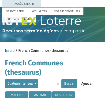
ACCÈS ISTEX.FR
OBJECTIF TDM
ACTUALITÉS
CORPUS SPÉCIALISÉS
Loterre
FRANÇAIS
ENGLISH
Recursos terminológicos
a compartir
Inicio
/ French Communes (thesaurus)
French Communes
(thesaurus)
×
Ayuda
Cualquier lengua
Buscar
MAPEAR
ANOTAR
DESCARGAR