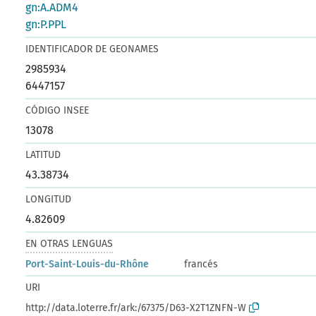
gn:A.ADM4
gn:P.PPL
IDENTIFICADOR DE GEONAMES
2985934
6447157
CÓDIGO INSEE
13078
LATITUD
43.38734
LONGITUD
4.82609
EN OTRAS LENGUAS
Port-Saint-Louis-du-Rhône
francés
URI
http://data.loterre.fr/ark:/67375/D63-X2T1ZNFN-W