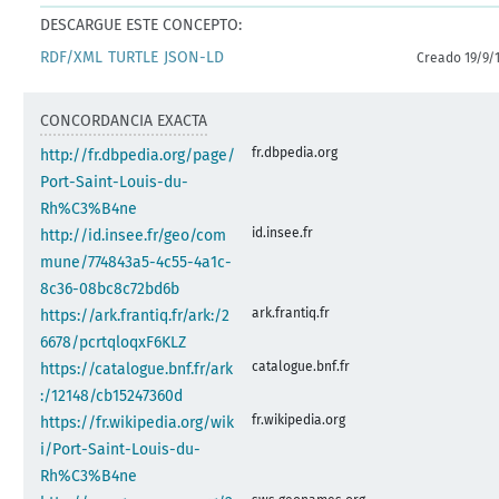
DESCARGUE ESTE CONCEPTO:
RDF/XML
TURTLE
JSON-LD
Creado 19/9/
CONCORDANCIA EXACTA
fr.dbpedia.org
http://fr.dbpedia.org/page/
Port-Saint-Louis-du-
Rh%C3%B4ne
id.insee.fr
http://id.insee.fr/geo/com
mune/774843a5-4c55-4a1c-
8c36-08bc8c72bd6b
ark.frantiq.fr
https://ark.frantiq.fr/ark:/2
6678/pcrtqloqxF6KLZ
catalogue.bnf.fr
https://catalogue.bnf.fr/ark
:/12148/cb15247360d
fr.wikipedia.org
https://fr.wikipedia.org/wik
i/Port-Saint-Louis-du-
Rh%C3%B4ne