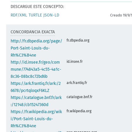
DESCARGUE ESTE CONCEPTO:
RDF/XML
TURTLE
JSON-LD
Creado 19/9/
CONCORDANCIA EXACTA
fr.dbpedia.org
http://fr.dbpedia.org/page/
Port-Saint-Louis-du-
Rh%C3%B4ne
id.insee.fr
http://id.insee.fr/geo/com
mune/774843a5-4c55-4a1c-
8c36-08bc8c72bd6b
ark.frantiq.fr
https://ark.frantiq.fr/ark:/2
6678/pcrtqloqxF6KLZ
catalogue.bnf.fr
https://catalogue.bnf.fr/ark
:/12148/cb15247360d
fr.wikipedia.org
https://fr.wikipedia.org/wik
i/Port-Saint-Louis-du-
Rh%C3%B4ne