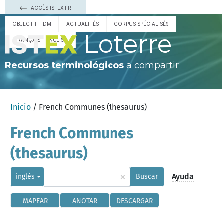
ACCÈS ISTEX.FR
OBJECTIF TDM
ACTUALITÉS
CORPUS SPÉCIALISÉS
Loterre
FRANÇAIS
ENGLISH
Recursos terminológicos
a compartir
Inicio
/ French Communes (thesaurus)
French Communes
(thesaurus)
×
Ayuda
inglés
Buscar
MAPEAR
ANOTAR
DESCARGAR