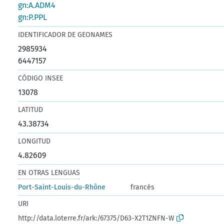
gn:A.ADM4
gn:P.PPL
IDENTIFICADOR DE GEONAMES
2985934
6447157
CÓDIGO INSEE
13078
LATITUD
43.38734
LONGITUD
4.82609
EN OTRAS LENGUAS
Port-Saint-Louis-du-Rhône
francés
URI
http://data.loterre.fr/ark:/67375/D63-X2T1ZNFN-W