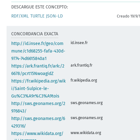
DESCARGUE ESTE CONCEPTO:
RDF/XML
TURTLE
JSON-LD
Creado 19/9/
CONCORDANCIA EXACTA
id.insee.fr
http://id.insee.fr/geo/com
mune/c1d68255-fafa-430d-
9774-74d6615840a1
ark.frantiq.fr
https://ark.frantiq.fr/ark:/2
6678/pcrt15NwoagidZ
fr.wikipedia.org
https://fr.wikipedia.org/wik
i/Saint-Sulpice-le-
Gu%C3%A9r%C3%A9tois
sws.geonames.org
http://sws.geonames.org/2
976843/
sws.geonames.org
http://sws.geonames.org/6
429316/
www.wikidata.org
https://www.wikidata.org/