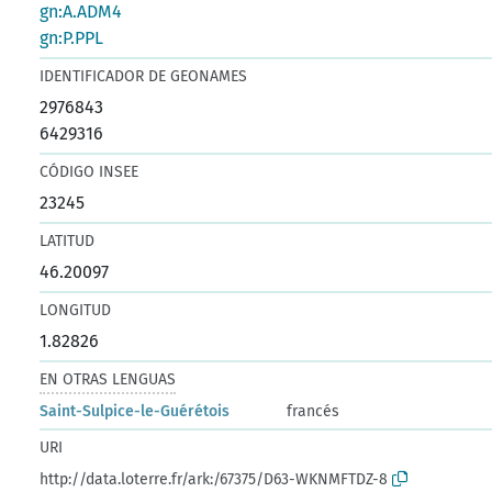
gn:A.ADM4
gn:P.PPL
IDENTIFICADOR DE GEONAMES
2976843
6429316
CÓDIGO INSEE
23245
LATITUD
46.20097
LONGITUD
1.82826
EN OTRAS LENGUAS
Saint-Sulpice-le-Guérétois
francés
URI
http://data.loterre.fr/ark:/67375/D63-WKNMFTDZ-8