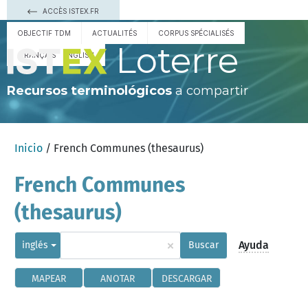
ACCÈS ISTEX.FR
OBJECTIF TDM
ACTUALITÉS
CORPUS SPÉCIALISÉS
Loterre
FRANÇAIS
ENGLISH
Recursos terminológicos
a compartir
Inicio
/ French Communes (thesaurus)
French Communes
(thesaurus)
×
Ayuda
inglés
Buscar
MAPEAR
ANOTAR
DESCARGAR