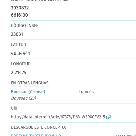
3030832
6616130
CÓDIGO INSEE
23031
LATITUD
46.34941
LONGITUD
2.21474
EN OTRAS LENGUAS
Boussac (Creuse)
francés
Boussac (23)
URI
http://data.loterre.fr/ark:/67375/D63-W3RXCFV2-5
DESCARGUE ESTE CONCEPTO: