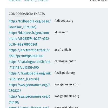
RDF/XML
TURTLE
JSON-LD
Creado 19/9/
CONCORDANCIA EXACTA
fr.dbpedia.org
http://fr.dbpedia.org/page/
Boussac_(Creuse)
id.insee.fr
http://id.insee.fr/geo/com
mune/d3085574-b227-4592-
bc3f-f98e90900261
ark.frantiq.fr
https://ark.frantiq.fr/ark:/2
6678/pcrt0Wp5RAAPuD
catalogue.bnf.fr
https://catalogue.bnf.fr/ark
:/12148/cb152514190
fr.wikipedia.org
https://fr.wikipedia.org/wik
i/Boussac_(Creuse)
sws.geonames.org
http://sws.geonames.org/3
030832/
sws.geonames.org
http://sws.geonames.org/6
616130/
www.wikidata.org