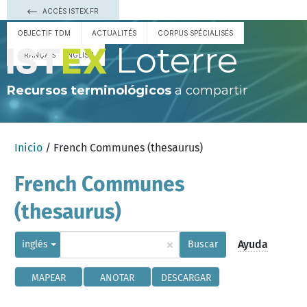
ACCÈS ISTEX.FR
OBJECTIF TDM
ACTUALITÉS
CORPUS SPÉCIALISÉS
Loterre
FRANÇAIS
ENGLISH
Recursos terminológicos
a compartir
Inicio
/ French Communes (thesaurus)
French Communes
(thesaurus)
×
Ayuda
inglés
Buscar
MAPEAR
ANOTAR
DESCARGAR