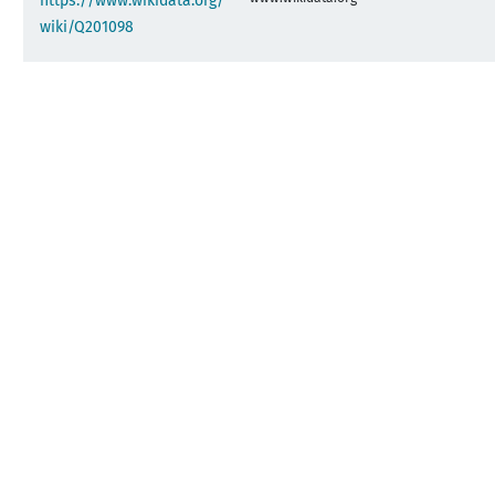
https://www.wikidata.org/
wiki/Q201098