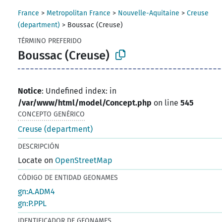
France
>
Metropolitan France
>
Nouvelle-Aquitaine
>
Creuse
(department)
>
Boussac (Creuse)
TÉRMINO PREFERIDO
Boussac (Creuse)
Notice
: Undefined index: in
/var/www/html/model/Concept.php
on line
545
CONCEPTO GENÉRICO
Creuse (department)
DESCRIPCIÓN
Locate on
OpenStreetMap
CÓDIGO DE ENTIDAD GEONAMES
gn:A.ADM4
gn:P.PPL
IDENTIFICADOR DE GEONAMES