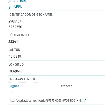
gn:A.ADM4
gn:P.PPL
IDENTIFICADOR DE GEONAMES
2985137
6432350
CÓDIGO INSEE
33341
LATITUD
45.0819
LONGITUD
-0.49618
EN OTRAS LENGUAS
Pugnac
francés
URI
http://data.loterre.fr/ark:/67375/D63-W083D01X-S