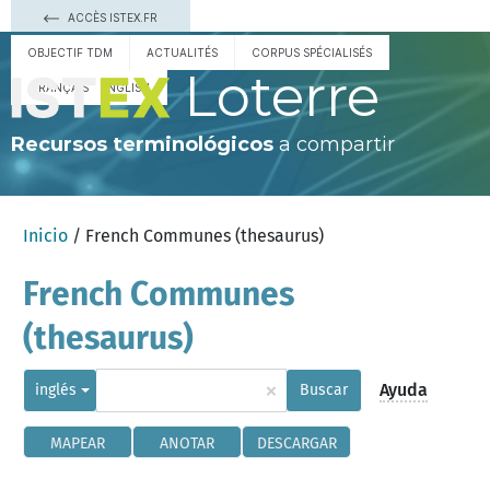
ACCÈS ISTEX.FR
OBJECTIF TDM
ACTUALITÉS
CORPUS SPÉCIALISÉS
Loterre
FRANÇAIS
ENGLISH
Recursos terminológicos
a compartir
Inicio
/ French Communes (thesaurus)
French Communes
(thesaurus)
×
Ayuda
inglés
Buscar
MAPEAR
ANOTAR
DESCARGAR