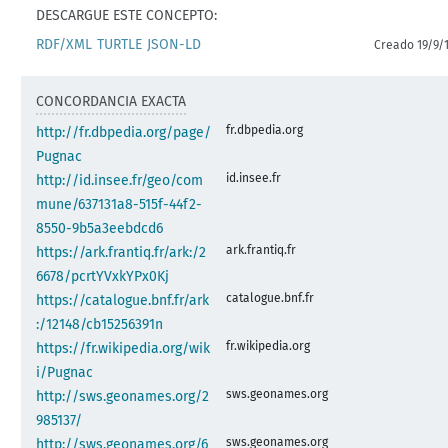
DESCARGUE ESTE CONCEPTO:
RDF/XML
TURTLE
JSON-LD
Creado 19/9/
CONCORDANCIA EXACTA
fr.dbpedia.org
http://fr.dbpedia.org/page/
Pugnac
id.insee.fr
http://id.insee.fr/geo/com
mune/637131a8-515f-44f2-
8550-9b5a3eebdcd6
ark.frantiq.fr
https://ark.frantiq.fr/ark:/2
6678/pcrtYVxkYPx0Kj
catalogue.bnf.fr
https://catalogue.bnf.fr/ark
:/12148/cb15256391n
fr.wikipedia.org
https://fr.wikipedia.org/wik
i/Pugnac
sws.geonames.org
http://sws.geonames.org/2
985137/
sws.geonames.org
http://sws.geonames.org/6