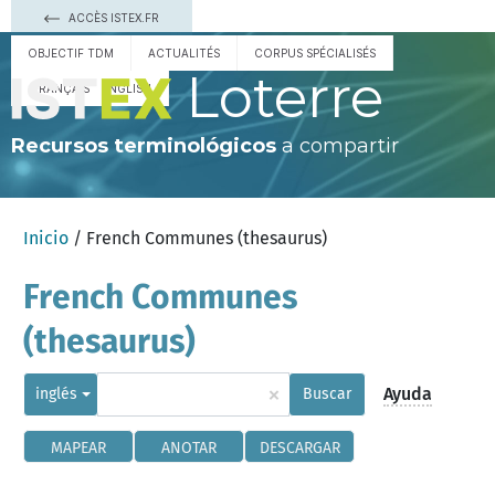
ACCÈS ISTEX.FR
OBJECTIF TDM
ACTUALITÉS
CORPUS SPÉCIALISÉS
Loterre
FRANÇAIS
ENGLISH
Recursos terminológicos
a compartir
Inicio
/ French Communes (thesaurus)
French Communes
(thesaurus)
×
Ayuda
inglés
Buscar
MAPEAR
ANOTAR
DESCARGAR