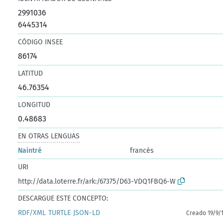
2991036
6445314
CÓDIGO INSEE
86174
LATITUD
46.76354
LONGITUD
0.48683
EN OTRAS LENGUAS
Naintré
francés
URI
http://data.loterre.fr/ark:/67375/D63-VDQ1FBQ6-W
DESCARGUE ESTE CONCEPTO:
RDF/XML
TURTLE
JSON-LD
Creado 19/9/