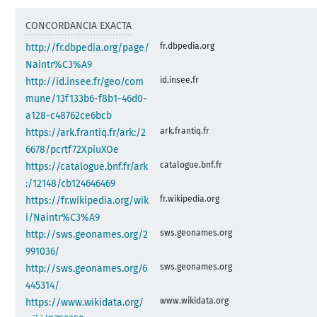
CONCORDANCIA EXACTA
fr.dbpedia.org
http://fr.dbpedia.org/page/
Naintr%C3%A9
id.insee.fr
http://id.insee.fr/geo/com
mune/13f133b6-f8b1-46d0-
a128-c48762ce6bcb
ark.frantiq.fr
https://ark.frantiq.fr/ark:/2
6678/pcrtf72XpiuXOe
catalogue.bnf.fr
https://catalogue.bnf.fr/ark
:/12148/cb124646469
fr.wikipedia.org
https://fr.wikipedia.org/wik
i/Naintr%C3%A9
sws.geonames.org
http://sws.geonames.org/2
991036/
sws.geonames.org
http://sws.geonames.org/6
445314/
www.wikidata.org
https://www.wikidata.org/