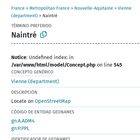
France
>
Metropolitan France
>
Nouvelle-Aquitaine
>
Vienne
(department)
>
Naintré
TÉRMINO PREFERIDO
Naintré
Notice
: Undefined index: in
/var/www/html/model/Concept.php
on line
545
CONCEPTO GENÉRICO
Vienne (department)
DESCRIPCIÓN
Locate on
OpenStreetMap
CÓDIGO DE ENTIDAD GEONAMES
gn:A.ADM4
gn:P.PPL
IDENTIFICADOR DE GEONAMES