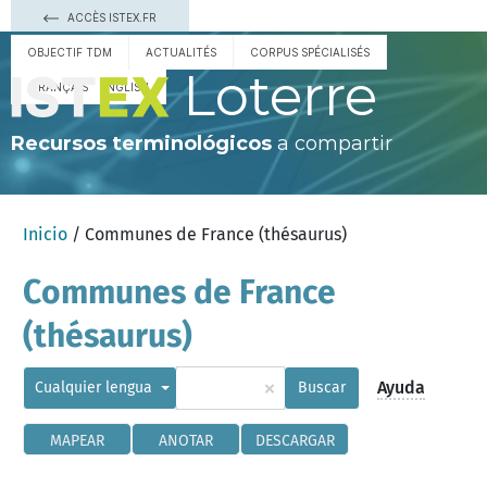
ACCÈS ISTEX.FR
OBJECTIF TDM
ACTUALITÉS
CORPUS SPÉCIALISÉS
Loterre
FRANÇAIS
ENGLISH
Recursos terminológicos
a compartir
Inicio
/ Communes de France (thésaurus)
Communes de France
(thésaurus)
×
Ayuda
Cualquier lengua
Buscar
MAPEAR
ANOTAR
DESCARGAR