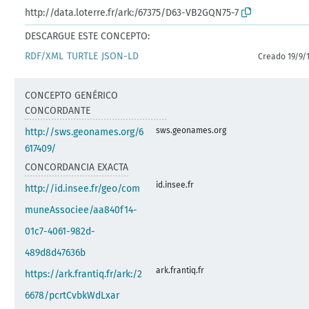
http://data.loterre.fr/ark:/67375/D63-VB2GQN75-7
DESCARGUE ESTE CONCEPTO:
RDF/XML
TURTLE
JSON-LD
Creado 19/9/
CONCEPTO GENÉRICO
CONCORDANTE
sws.geonames.org
http://sws.geonames.org/6
617409/
CONCORDANCIA EXACTA
id.insee.fr
http://id.insee.fr/geo/com
muneAssociee/aa840f14-
01c7-4061-982d-
489d8d47636b
ark.frantiq.fr
https://ark.frantiq.fr/ark:/2
6678/pcrtCvbkWdLxar