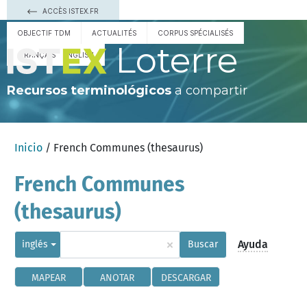
ACCÈS ISTEX.FR
OBJECTIF TDM
ACTUALITÉS
CORPUS SPÉCIALISÉS
Loterre
FRANÇAIS
ENGLISH
Recursos terminológicos
a compartir
Inicio
/ French Communes (thesaurus)
French Communes
(thesaurus)
×
Ayuda
inglés
Buscar
MAPEAR
ANOTAR
DESCARGAR