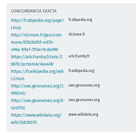
CONCORDANCIA EXACTA
fr.dbpedia.org
http://fr.dbpedia.org/page/
Lhuis
id.insee.fr
http://id.insee.fr/geo/com
mune/05b3b955-ed76-
496a-89a1-515ec9cda990
ark.frantiq.fr
https://ark.frantiq.fr/ark:/2
6678/pcrtemAcVax4IW
fr.wikipedia.org
https://fr.wikipedia.org/wik
i/Lhuis
sws.geonames.org
http://sws.geonames.org/2
998545/
sws.geonames.org
http://sws.geonames.org/6
424570/
www.wikidata.org
https://www.wikidata.org/
wiki/Q838570