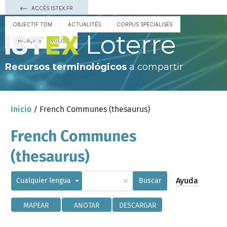
ACCÈS ISTEX.FR
OBJECTIF TDM
ACTUALITÉS
CORPUS SPÉCIALISÉS
Loterre
FRANÇAIS
ENGLISH
Recursos terminológicos
a compartir
Inicio
/ French Communes (thesaurus)
French Communes
(thesaurus)
×
Ayuda
Cualquier lengua
Buscar
MAPEAR
ANOTAR
DESCARGAR