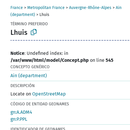
France
>
Metropolitan France
>
Auvergne-Rhône-Alpes
>
Ain
(department)
>
Lhuis
TÉRMINO PREFERIDO
Lhuis
Notice
: Undefined index: in
/var/www/html/model/Concept.php
on line
545
CONCEPTO GENÉRICO
Ain (department)
DESCRIPCIÓN
Locate on
OpenStreetMap
CÓDIGO DE ENTIDAD GEONAMES
gn:A.ADM4
gn:P.PPL
IDENTIFICADOR DE GEONAMES