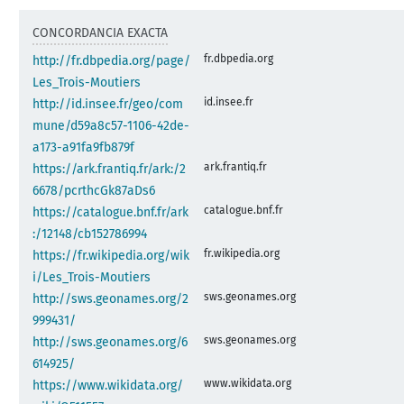
CONCORDANCIA EXACTA
fr.dbpedia.org
http://fr.dbpedia.org/page/
Les_Trois-Moutiers
id.insee.fr
http://id.insee.fr/geo/com
mune/d59a8c57-1106-42de-
a173-a91fa9fb879f
ark.frantiq.fr
https://ark.frantiq.fr/ark:/2
6678/pcrthcGk87aDs6
catalogue.bnf.fr
https://catalogue.bnf.fr/ark
:/12148/cb152786994
fr.wikipedia.org
https://fr.wikipedia.org/wik
i/Les_Trois-Moutiers
sws.geonames.org
http://sws.geonames.org/2
999431/
sws.geonames.org
http://sws.geonames.org/6
614925/
www.wikidata.org
https://www.wikidata.org/