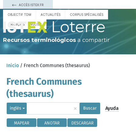
ACCÈS ISTEX.FR
OBJECTIF TDM
ACTUALITÉS
CORPUS SPÉCIALISÉS
Loterre
FRANÇAIS
ENGLISH
Recursos terminológicos
a compartir
Inicio
/ French Communes (thesaurus)
French Communes
(thesaurus)
×
Ayuda
inglés
Buscar
MAPEAR
ANOTAR
DESCARGAR