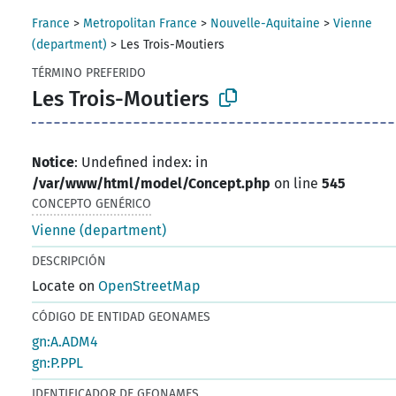
France
>
Metropolitan France
>
Nouvelle-Aquitaine
>
Vienne
(department)
>
Les Trois-Moutiers
TÉRMINO PREFERIDO
Les Trois-Moutiers
Notice
: Undefined index: in
/var/www/html/model/Concept.php
on line
545
CONCEPTO GENÉRICO
Vienne (department)
DESCRIPCIÓN
Locate on
OpenStreetMap
CÓDIGO DE ENTIDAD GEONAMES
gn:A.ADM4
gn:P.PPL
IDENTIFICADOR DE GEONAMES