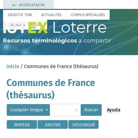
ACCÈS ISTEX.FR
OBJECTIF TDM
ACTUALITÉS
CORPUS SPÉCIALISÉS
Loterre
FRANÇAIS
ENGLISH
Recursos terminológicos
a compartir
Inicio
/ Communes de France (thésaurus)
Communes de France
(thésaurus)
×
Ayuda
Cualquier lengua
Buscar
MAPEAR
ANOTAR
DESCARGAR