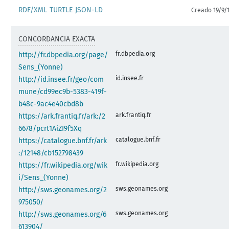
RDF/XML
TURTLE
JSON-LD
Creado 19/9/
CONCORDANCIA EXACTA
fr.dbpedia.org
http://fr.dbpedia.org/page/
Sens_(Yonne)
id.insee.fr
http://id.insee.fr/geo/com
mune/cd99ec9b-5383-419f-
b48c-9ac4e40cbd8b
ark.frantiq.fr
https://ark.frantiq.fr/ark:/2
6678/pcrt1AiZI9f5Xq
catalogue.bnf.fr
https://catalogue.bnf.fr/ark
:/12148/cb152798439
fr.wikipedia.org
https://fr.wikipedia.org/wik
i/Sens_(Yonne)
sws.geonames.org
http://sws.geonames.org/2
975050/
sws.geonames.org
http://sws.geonames.org/6
613904/