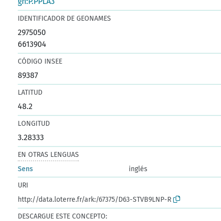
gn:P.PPLA3
IDENTIFICADOR DE GEONAMES
2975050
6613904
CÓDIGO INSEE
89387
LATITUD
48.2
LONGITUD
3.28333
EN OTRAS LENGUAS
Sens
inglés
URI
http://data.loterre.fr/ark:/67375/D63-STVB9LNP-R
DESCARGUE ESTE CONCEPTO: