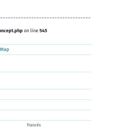
oncept.php
on line
545
tMap
francés