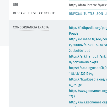
URI
http://data.loterre.fr/a
DESCARGUE ESTE CONCEPTO:
RDF/XML
TURTLE
JSON-L
CONCORDANCIA EXACTA
http://fr.dbpedia.org/pa
Pouge
http://id.insee.fr/geo/
e/300082f4-5410-493a-9
2acbefde1aed
https://ark.frantiq.fr/ark
8/pcrtwImBMokqtX
https://catalogue.bnf.fr/
148/cb15251544g
https://fr.wikipedia.org/
a_Pouge
http://sws.geonames.or
173/
http://sws.geonames.org