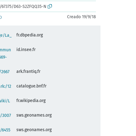
rk:/67375/D63-S2ZFQQ35-N
Creado 19/9/18
D
fr.dbpedia.org
ge/La_
id.insee.fr
commun
669-
ark.frantiq.fr
:/2667
catalogue.bnf.fr
ark:/12
fr.wikipedia.org
wiki/L
sws.geonames.org
g/3007
sws.geonames.org
/6455