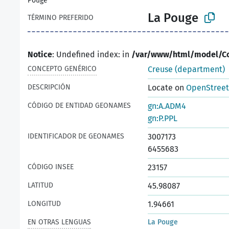
Pouge
La Pouge
TÉRMINO PREFERIDO
Notice
: Undefined index: in
/var/www/html/model/C
CONCEPTO GENÉRICO
Creuse (department)
DESCRIPCIÓN
Locate on
OpenStree
CÓDIGO DE ENTIDAD GEONAMES
gn:A.ADM4
gn:P.PPL
IDENTIFICADOR DE GEONAMES
3007173
6455683
CÓDIGO INSEE
23157
LATITUD
45.98087
LONGITUD
1.94661
EN OTRAS LENGUAS
La Pouge