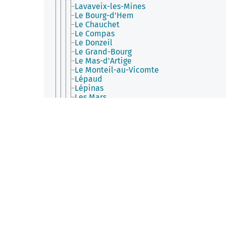
Lavaveix-les-Mines
Le Bourg-d'Hem
Le Chauchet
Le Compas
Le Donzeil
Le Grand-Bourg
Le Mas-d'Artige
Le Monteil-au-Vicomte
Lépaud
Lépinas
Les Mars
Leyrat
Linard-Malval
Lioux-les-Monges
Lizières
Lourdoueix-Saint-Pierre
Lupersat
Lussat (Creuse)
Magnat-l'Étrange
Mainsat
Maison-Feyne
Maisonnisses
Malleret
Malleret-Boussac
Mansat-la-Courrière