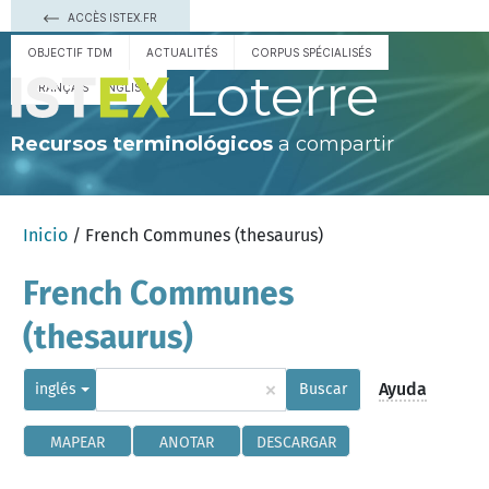
ACCÈS ISTEX.FR
OBJECTIF TDM
ACTUALITÉS
CORPUS SPÉCIALISÉS
Loterre
FRANÇAIS
ENGLISH
Recursos terminológicos
a compartir
Inicio
/ French Communes (thesaurus)
French Communes
(thesaurus)
×
Ayuda
inglés
Buscar
MAPEAR
ANOTAR
DESCARGAR