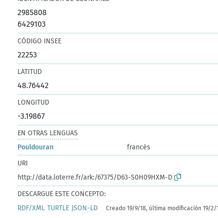
2985808
6429103
CÓDIGO INSEE
22253
LATITUD
48.76442
LONGITUD
-3.19867
EN OTRAS LENGUAS
Pouldouran
francés
URI
http://data.loterre.fr/ark:/67375/D63-S0H09HXM-D
DESCARGUE ESTE CONCEPTO:
RDF/XML
TURTLE
JSON-LD
Creado 19/9/18, última modificación 19/2/