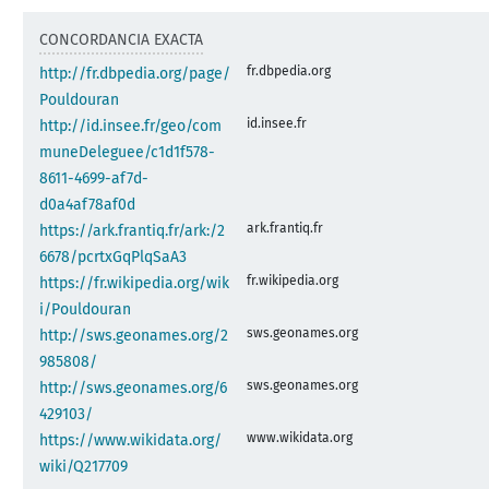
CONCORDANCIA EXACTA
fr.dbpedia.org
http://fr.dbpedia.org/page/
Pouldouran
id.insee.fr
http://id.insee.fr/geo/com
muneDeleguee/c1d1f578-
8611-4699-af7d-
d0a4af78af0d
ark.frantiq.fr
https://ark.frantiq.fr/ark:/2
6678/pcrtxGqPlqSaA3
fr.wikipedia.org
https://fr.wikipedia.org/wik
i/Pouldouran
sws.geonames.org
http://sws.geonames.org/2
985808/
sws.geonames.org
http://sws.geonames.org/6
429103/
www.wikidata.org
https://www.wikidata.org/
wiki/Q217709