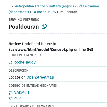
...
>
Metropolitan France
>
Brittany (region)
>
Côtes-d'Armor
(department)
>
La Roche-Jaudy
>
Pouldouran
TÉRMINO PREFERIDO
Pouldouran
Notice
: Undefined index: in
/var/www/html/model/Concept.php
on line
545
CONCEPTO GENÉRICO
La Roche-Jaudy
DESCRIPCIÓN
Locate on
OpenStreetMap
CÓDIGO DE ENTIDAD GEONAMES
gn:A.ADM4H
gn:P.PPL
IDENTIFICADOR DE GEONAMES