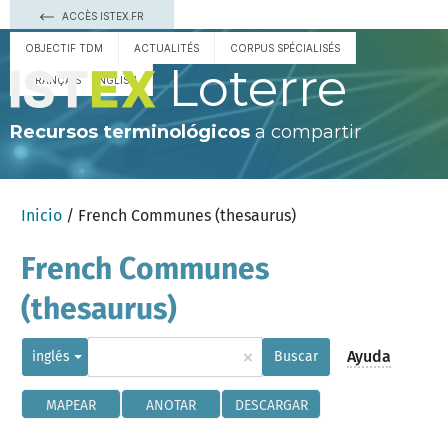
ACCÈS ISTEX.FR
OBJECTIF TDM
ACTUALITÉS
CORPUS SPÉCIALISÉS
Loterre
FRANÇAIS
ENGLISH
Recursos terminológicos
a compartir
Inicio
/ French Communes (thesaurus)
French Communes
(thesaurus)
×
Ayuda
inglés
Buscar
MAPEAR
ANOTAR
DESCARGAR