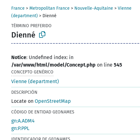
France
>
Metropolitan France
>
Nouvelle-Aquitaine
>
Vienne
(department)
>
Dienné
TÉRMINO PREFERIDO
Dienné
Notice
: Undefined index: in
/var/www/html/model/Concept.php
on line
545
CONCEPTO GENÉRICO
Vienne (department)
DESCRIPCIÓN
Locate on
OpenStreetMap
CÓDIGO DE ENTIDAD GEONAMES
gn:A.ADM4
gn:P.PPL
IDENTIFICADOR DE GEONAMES