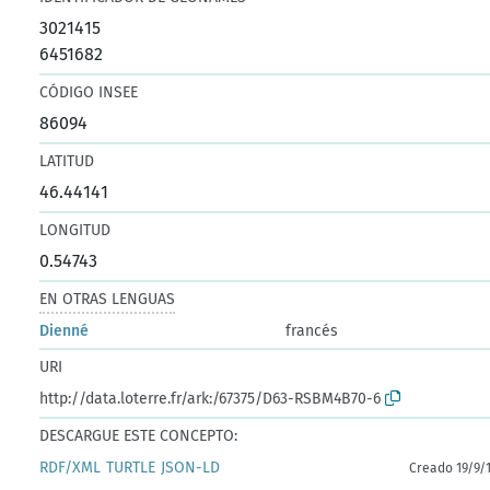
3021415
6451682
CÓDIGO INSEE
86094
LATITUD
46.44141
LONGITUD
0.54743
EN OTRAS LENGUAS
Dienné
francés
URI
http://data.loterre.fr/ark:/67375/D63-RSBM4B70-6
DESCARGUE ESTE CONCEPTO:
RDF/XML
TURTLE
JSON-LD
Creado 19/9/