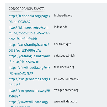
CONCORDANCIA EXACTA
fr.dbpedia.org
http://fr.dbpedia.org/page/
Dienn%C3%A9
id.insee.fr
http://id.insee.fr/geo/com
mune/c55c526b-a6e5-4137-
b765-f48bf00fc0bb
ark.frantiq.fr
https://ark.frantiq.fr/ark:/2
6678/pcrtZTVRR6ec7w
catalogue.bnf.fr
https://catalogue.bnf.fr/ark
:/12148/cb15278521x
fr.wikipedia.org
https://fr.wikipedia.org/wik
i/Dienn%C3%A9
sws.geonames.org
http://sws.geonames.org/3
021415/
sws.geonames.org
http://sws.geonames.org/6
451682/
www.wikidata.org
https://www.wikidata.org/