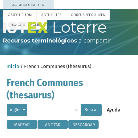
ACCÈS ISTEX.FR
OBJECTIF TDM
ACTUALITÉS
CORPUS SPÉCIALISÉS
Loterre
FRANÇAIS
ENGLISH
Recursos terminológicos
a compartir
Inicio
/ French Communes (thesaurus)
French Communes
(thesaurus)
×
Ayuda
inglés
Buscar
MAPEAR
ANOTAR
DESCARGAR