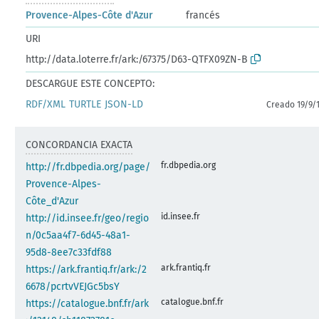
Provence-Alpes-Côte d'Azur
francés
URI
http://data.loterre.fr/ark:/67375/D63-QTFX09ZN-B
DESCARGUE ESTE CONCEPTO:
RDF/XML
TURTLE
JSON-LD
Creado 19/9/
CONCORDANCIA EXACTA
fr.dbpedia.org
http://fr.dbpedia.org/page/
Provence-Alpes-
Côte_d'Azur
id.insee.fr
http://id.insee.fr/geo/regio
n/0c5aa4f7-6d45-48a1-
95d8-8ee7c33fdf88
ark.frantiq.fr
https://ark.frantiq.fr/ark:/2
6678/pcrtvVEJGc5bsY
catalogue.bnf.fr
https://catalogue.bnf.fr/ark