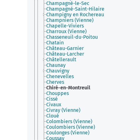
Champagné-le-Sec
Champagné-Saint-Hilaire
Champigny en Rochereau
Champniers (Vienne)
Chapelle-Viviers
Charroux (Vienne)
Chasseneuil-du-Poitou
Chatain
Château-Garnier
Château-Larcher
Châtellerault
Chaunay
Chauvigny
Chenevelles
Cherves
Chiré-en-Montreuil
Chouppes
Cissé
Civaux
Civray (Vienne)
Cloué
Colombiers (Vienne)
Coulombiers (Vienne)
Coulonges (Vienne)
Coussay