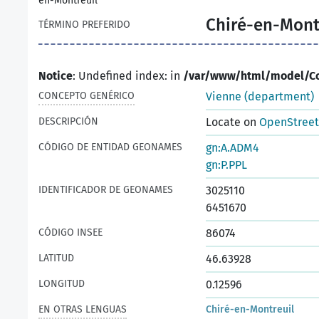
en-Montreuil
Chiré-en-Mont
TÉRMINO PREFERIDO
Notice
: Undefined index: in
/var/www/html/model/C
CONCEPTO GENÉRICO
Vienne (department)
DESCRIPCIÓN
Locate on
OpenStree
CÓDIGO DE ENTIDAD GEONAMES
gn:A.ADM4
gn:P.PPL
IDENTIFICADOR DE GEONAMES
3025110
6451670
CÓDIGO INSEE
86074
LATITUD
46.63928
LONGITUD
0.12596
EN OTRAS LENGUAS
Chiré-en-Montreuil