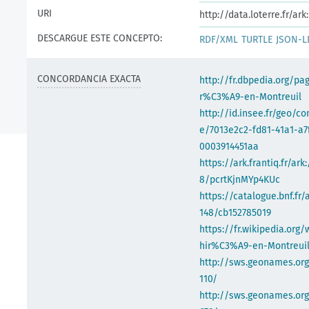
URI
http://data.loterre.fr/a
DESCARGUE ESTE CONCEPTO:
RDF/XML
TURTLE
JSON-L
CONCORDANCIA EXACTA
http://fr.dbpedia.org/pa
r%C3%A9-en-Montreuil
http://id.insee.fr/geo/
e/7013e2c2-fd81-41a1-a7
0003914451aa
https://ark.frantiq.fr/ark
8/pcrtKjnMYp4KUc
https://catalogue.bnf.fr/
148/cb152785019
https://fr.wikipedia.org/
hir%C3%A9-en-Montreui
http://sws.geonames.or
110/
http://sws.geonames.org