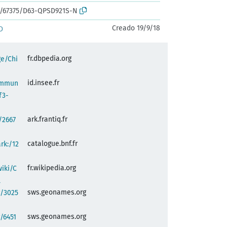
rk:/67375/D63-QPSD921S-N
Creado 19/9/18
D
fr.dbpedia.org
ge/Chi
id.insee.fr
commun
f3-
ark.frantiq.fr
:/2667
catalogue.bnf.fr
ark:/12
fr.wikipedia.org
wiki/C
l
sws.geonames.org
g/3025
sws.geonames.org
/6451