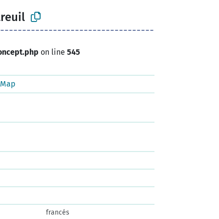
reuil
oncept.php
on line
545
tMap
francés