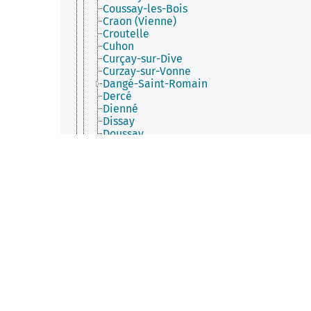
Coussay-les-Bois
Craon (Vienne)
Croutelle
Cuhon
Curçay-sur-Dive
Curzay-sur-Vonne
Dangé-Saint-Romain
Dercé
Dienné
Dissay
Doussay
Fleix
Fleuré (Vienne)
Fontaine-le-Comte
Frozes
Gençay
Genouillé (Vienne)
Gizay
Glénouze
Gouex
Guesnes
Haims
Ingrandes (Vienne)
Iteuil
Jardres