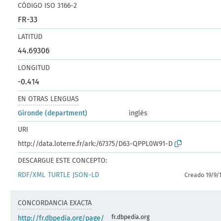
CÓDIGO ISO 3166-2
FR-33
LATITUD
44.69306
LONGITUD
-0.414
EN OTRAS LENGUAS
Gironde (department)
inglés
URI
http://data.loterre.fr/ark:/67375/D63-QPPL0W91-D
DESCARGUE ESTE CONCEPTO:
RDF/XML
TURTLE
JSON-LD
Creado 19/9/
CONCORDANCIA EXACTA
fr.dbpedia.org
http://fr.dbpedia.org/page/