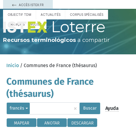
ACCÈS ISTEX.FR
OBJECTIF TDM
ACTUALITÉS
CORPUS SPÉCIALISÉS
Loterre
FRANÇAIS
ENGLISH
Recursos terminológicos
a compartir
Inicio
/ Communes de France (thésaurus)
Communes de France
(thésaurus)
×
Ayuda
francés
Buscar
MAPEAR
ANOTAR
DESCARGAR