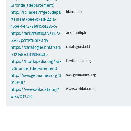
Gironde_(département)
id.insee.fr
http://id.insee.fr/geo/depa
rtement/bee9c7ed-221a-
46be-9e42-8b815ce285c4
ark.frantiq.fr
https://ark.frantiq.fr/ark:/2
6678/pcrtKtBbr2Qrj4
catalogue.bnf.fr
https://catalogue.bnf.fr/ark
:/12148/cb11934653p
fr.wikipedia.org
https://fr.wikipedia.org/wik
i/Gironde_(département)
sws.geonames.org
http://sws.geonames.org/3
015948/
www.wikidata.org
https://www.wikidata.org/
wiki/Q12526