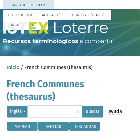
ACCÈS ISTEX.FR
OBJECTIF TDM
ACTUALITÉS
CORPUS SPÉCIALISÉS
Loterre
FRANÇAIS
ENGLISH
Recursos terminológicos
a compartir
Inicio
/ French Communes (thesaurus)
French Communes
(thesaurus)
×
Ayuda
inglés
Buscar
MAPEAR
ANOTAR
DESCARGAR