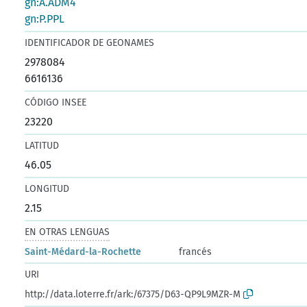
gn:A.ADM4
gn:P.PPL
IDENTIFICADOR DE GEONAMES
2978084
6616136
CÓDIGO INSEE
23220
LATITUD
46.05
LONGITUD
2.15
EN OTRAS LENGUAS
Saint-Médard-la-Rochette
francés
URI
http://data.loterre.fr/ark:/67375/D63-QP9L9MZR-M