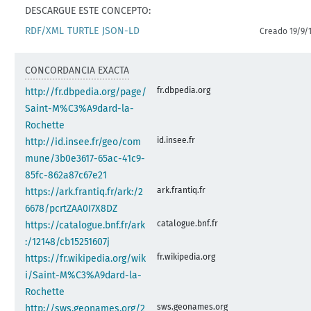
DESCARGUE ESTE CONCEPTO:
RDF/XML
TURTLE
JSON-LD
Creado 19/9/
CONCORDANCIA EXACTA
fr.dbpedia.org
http://fr.dbpedia.org/page/
Saint-M%C3%A9dard-la-
Rochette
id.insee.fr
http://id.insee.fr/geo/com
mune/3b0e3617-65ac-41c9-
85fc-862a87c67e21
ark.frantiq.fr
https://ark.frantiq.fr/ark:/2
6678/pcrtZAA0I7X8DZ
catalogue.bnf.fr
https://catalogue.bnf.fr/ark
:/12148/cb15251607j
fr.wikipedia.org
https://fr.wikipedia.org/wik
i/Saint-M%C3%A9dard-la-
Rochette
sws.geonames.org
http://sws.geonames.org/2