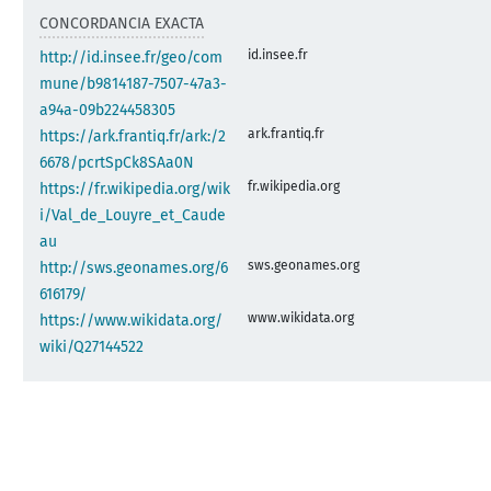
CONCORDANCIA EXACTA
id.insee.fr
http://id.insee.fr/geo/com
mune/b9814187-7507-47a3-
a94a-09b224458305
ark.frantiq.fr
https://ark.frantiq.fr/ark:/2
6678/pcrtSpCk8SAa0N
fr.wikipedia.org
https://fr.wikipedia.org/wik
i/Val_de_Louyre_et_Caude
au
sws.geonames.org
http://sws.geonames.org/6
616179/
www.wikidata.org
https://www.wikidata.org/
wiki/Q27144522