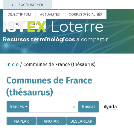
ACCÈS ISTEX.FR
OBJECTIF TDM
ACTUALITÉS
CORPUS SPÉCIALISÉS
Loterre
FRANÇAIS
ENGLISH
Recursos terminológicos
a compartir
Inicio
/ Communes de France (thésaurus)
Communes de France
(thésaurus)
×
Ayuda
francés
Buscar
MAPEAR
ANOTAR
DESCARGAR