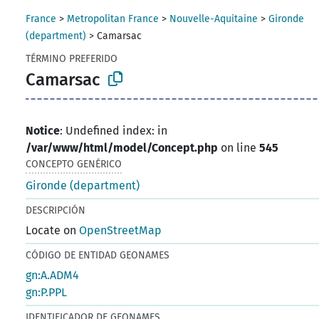
France
>
Metropolitan France
>
Nouvelle-Aquitaine
>
Gironde
(department)
>
Camarsac
TÉRMINO PREFERIDO
Camarsac
Notice
: Undefined index: in
/var/www/html/model/Concept.php
on line
545
CONCEPTO GENÉRICO
Gironde (department)
DESCRIPCIÓN
Locate on
OpenStreetMap
CÓDIGO DE ENTIDAD GEONAMES
gn:A.ADM4
gn:P.PPL
IDENTIFICADOR DE GEONAMES