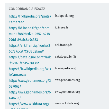
CONCORDANCIA EXACTA
fr.dbpedia.org
http://fr.dbpedia.org/page/
Camarsac
id.insee.fr
http://id.insee.fr/geo/com
mune/8893cd2c-9352-4218-
996d-89afc8c9c533
ark.frantiq.fr
https://ark.frantiq.fr/ark:/2
6678/pcrt7C9U8dZkmW
catalogue.bnf.fr
https://catalogue.bnf.fr/ark
:/12148/cb15256136z
fr.wikipedia.org
https://fr.wikipedia.org/wik
i/Camarsac
sws.geonames.org
http://sws.geonames.org/3
029062/
sws.geonames.org
http://sws.geonames.org/6
448433/
www.wikidata.org
https://www.wikidata.org/