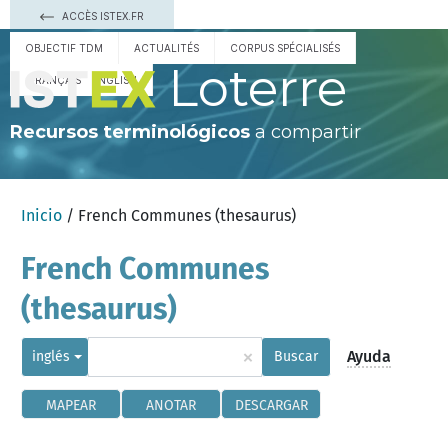
ACCÈS ISTEX.FR
OBJECTIF TDM
ACTUALITÉS
CORPUS SPÉCIALISÉS
Loterre
FRANÇAIS
ENGLISH
Recursos terminológicos
a compartir
Inicio
/ French Communes (thesaurus)
French Communes
(thesaurus)
×
Ayuda
inglés
Buscar
MAPEAR
ANOTAR
DESCARGAR