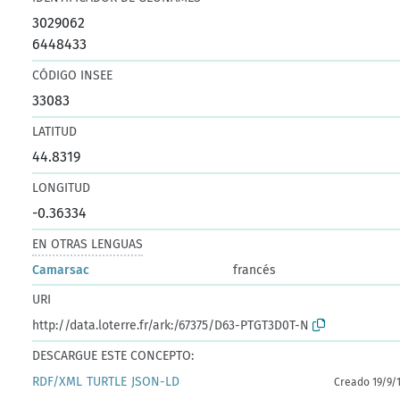
3029062
6448433
CÓDIGO INSEE
33083
LATITUD
44.8319
LONGITUD
-0.36334
EN OTRAS LENGUAS
Camarsac
francés
URI
http://data.loterre.fr/ark:/67375/D63-PTGT3D0T-N
DESCARGUE ESTE CONCEPTO:
RDF/XML
TURTLE
JSON-LD
Creado 19/9/