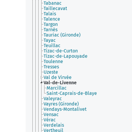
Tabanac
Taillecavat
Talais
Talence
Targon
Tarnès
Tauriac (Gironde)
Tayac
Teuillac
Tizac-de-Curton
Tizac-de-Lapouyade
Toulenne
Tresses
Uzeste
Val de Virvée
Val-de-Livenne
Marcillac
Saint-Caprais-de-Blaye
Valeyrac
Vayres (Gironde)
Vendays-Montalivet
Vensac
Vérac
Verdelais
Vertheuil