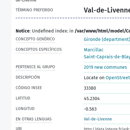
de-Livenne
Val-de-Livenn
TÉRMINO PREFERIDO
Notice
: Undefined index: in
/var/www/html/model/C
CONCEPTO GENÉRICO
Gironde (department
CONCEPTOS ESPECÍFICOS
Marcillac
Saint-Caprais-de-Bla
PERTENECE AL GRUPO
2019 new communes
DESCRIPCIÓN
Locate on
OpenStree
CÓDIGO INSEE
33380
LATITUD
45.2304
LONGITUD
-0.563
EN OTRAS LENGUAS
Val-de-Livenne
URI
http://data.loterre.fr/a