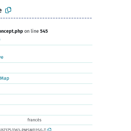
e
oncept.php
on line
545
)
ye
tMap
francés
rk:/67375/D63-PMSMD3SG-T