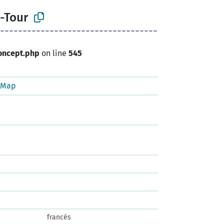
a-Tour
oncept.php
on line
545
tMap
francés