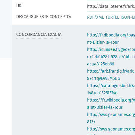
URI
http://data.loterre.fr/a
DESCARGUE ESTE CONCEPTO:
RDF/XML
TURTLE
JSON-L
CONCORDANCIA EXACTA
http://fr.dbpedia.org/pa
nt-Dizier-la-Tour
http://id.insee.fr/geo/
e/4eb0b28f-528a-41bb-b
acaa8125eb66
https://ark.frantiq.fr/ark
8/crtqvEv9EM5UG
https://catalogue.bnf.fr/
148/cb15251574d
https://fr.wikipedia.org/
aint-Dizier-la-Tour
http://sws.geonames.or
813/
http://sws.geonames.org