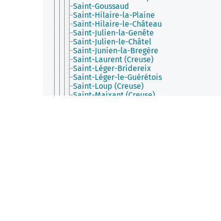
Saint-Goussaud
Saint-Hilaire-la-Plaine
Saint-Hilaire-le-Château
Saint-Julien-la-Genête
Saint-Julien-le-Châtel
Saint-Junien-la-Bregère
Saint-Laurent (Creuse)
Saint-Léger-Bridereix
Saint-Léger-le-Guérétois
Saint-Loup (Creuse)
Saint-Maixant (Creuse)
Saint-Marc-à-Frongier
Saint-Marc-à-Loubaud
Saint-Marien
Saint-Martial-le-Mont
Saint-Martial-le-Vieux
Saint-Martin-Château
Saint-Martin-Sainte-Catherine
Saint-Maurice-la-Souterraine
Saint-Maurice-près-Crocq
Saint-Médard-la-Rochette
Saint-Merd-la-Breuille
Saint-Michel-de-Veisse
Saint-Moreil
Saint-Oradoux-de-Chirouze