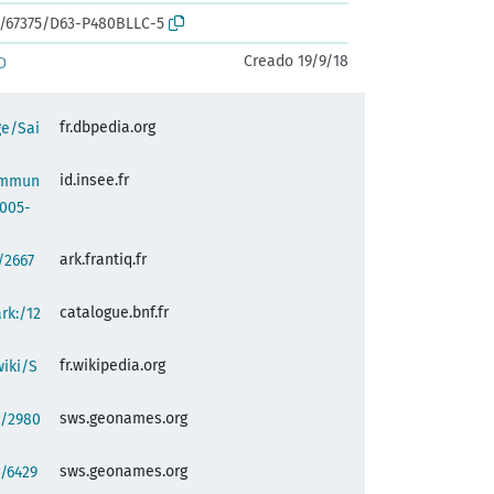
rk:/67375/D63-P480BLLC-5
Creado 19/9/18
D
fr.dbpedia.org
ge/Sai
id.insee.fr
commun
005-
ark.frantiq.fr
:/2667
catalogue.bnf.fr
ark:/12
fr.wikipedia.org
wiki/S
sws.geonames.org
g/2980
sws.geonames.org
/6429