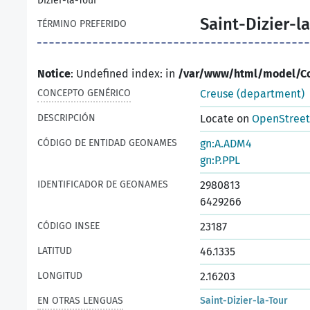
Dizier-la-Tour
Saint-Dizier-l
TÉRMINO PREFERIDO
Notice
: Undefined index: in
/var/www/html/model/C
CONCEPTO GENÉRICO
Creuse (department)
DESCRIPCIÓN
Locate on
OpenStree
CÓDIGO DE ENTIDAD GEONAMES
gn:A.ADM4
gn:P.PPL
IDENTIFICADOR DE GEONAMES
2980813
6429266
CÓDIGO INSEE
23187
LATITUD
46.1335
LONGITUD
2.16203
EN OTRAS LENGUAS
Saint-Dizier-la-Tour