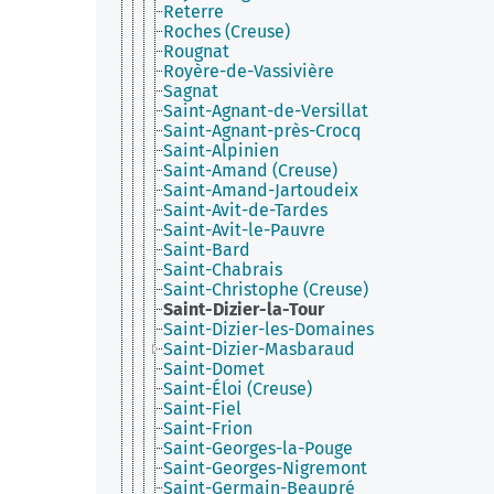
Reterre
Roches (Creuse)
Rougnat
Royère-de-Vassivière
Sagnat
Saint-Agnant-de-Versillat
Saint-Agnant-près-Crocq
Saint-Alpinien
Saint-Amand (Creuse)
Saint-Amand-Jartoudeix
Saint-Avit-de-Tardes
Saint-Avit-le-Pauvre
Saint-Bard
Saint-Chabrais
Saint-Christophe (Creuse)
Saint-Dizier-la-Tour
Saint-Dizier-les-Domaines
Saint-Dizier-Masbaraud
Saint-Domet
Saint-Éloi (Creuse)
Saint-Fiel
Saint-Frion
Saint-Georges-la-Pouge
Saint-Georges-Nigremont
Saint-Germain-Beaupré