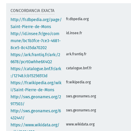
CONCORDANCIA EXACTA
fr.dbpedia.org
http://fr.dbpedia.org/page/
Saint-Pierre-de-Mons
id.insee.fr
http://id.insee.fr/geo/com
mune/bc1b3fce-7ce3-4681-
8ce5-8c435da70202
ark.frantiq.fr
https://ark.frantiq.fr/ark:/2
6678/pcrtGwhhe6X4Q2
catalogue.bnf.fr
https://catalogue.bnf.fr/ark
:/12148/cb15256513d
fr.wikipedia.org
https://fr.wikipedia.org/wik
i/Saint-Pierre-de-Mons
sws.geonames.org
http://sws.geonames.org/2
977503/
sws.geonames.org
http://sws.geonames.org/6
432441/
www.wikidata.org
https://www.wikidata.org/