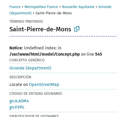
France
>
Metropolitan France
>
Nouvelle-Aquitaine
>
Gironde
(department)
>
Saint-Pierre-de-Mons
TÉRMINO PREFERIDO
Saint-Pierre-de-Mons
Notice
: Undefined index: in
/var/www/html/model/Concept.php
on line
545
CONCEPTO GENÉRICO
Gironde (department)
DESCRIPCIÓN
Locate on
OpenStreetMap
CÓDIGO DE ENTIDAD GEONAMES
gn:A.ADM4
gn:P.PPL
IDENTIFICADOR DE GEONAMES