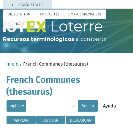
ACCÈS ISTEX.FR
OBJECTIF TDM
ACTUALITÉS
CORPUS SPÉCIALISÉS
Loterre
FRANÇAIS
ENGLISH
Recursos terminológicos
a compartir
Inicio
/ French Communes (thesaurus)
French Communes
(thesaurus)
×
Ayuda
inglés
Buscar
MAPEAR
ANOTAR
DESCARGAR