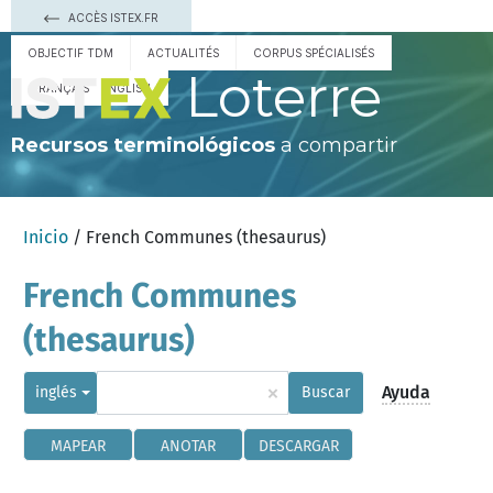
ACCÈS ISTEX.FR
OBJECTIF TDM
ACTUALITÉS
CORPUS SPÉCIALISÉS
Loterre
FRANÇAIS
ENGLISH
Recursos terminológicos
a compartir
Inicio
/ French Communes (thesaurus)
French Communes
(thesaurus)
×
Ayuda
inglés
Buscar
MAPEAR
ANOTAR
DESCARGAR