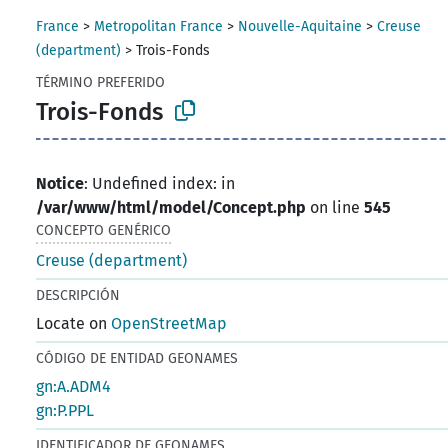
France
>
Metropolitan France
>
Nouvelle-Aquitaine
>
Creuse
(department)
>
Trois-Fonds
TÉRMINO PREFERIDO
Trois-Fonds
Notice
: Undefined index: in
/var/www/html/model/Concept.php
on line
545
CONCEPTO GENÉRICO
Creuse (department)
DESCRIPCIÓN
Locate on
OpenStreetMap
CÓDIGO DE ENTIDAD GEONAMES
gn:A.ADM4
gn:P.PPL
IDENTIFICADOR DE GEONAMES