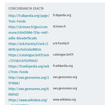
CONCORDANCIA EXACTA
fr.dbpedia.org
http://fr.dbpedia.org/page/
Trois-Fonds
id.insee.fr
http://id.insee.fr/geo/com
mune/c8405986-725e-4467-
adfa-65ea647bca8c
ark.frantiq.fr
https://ark.frantiq.fr/ark:/2
6678/pcrtvGrakxRKOm
catalogue.bnf.fr
https://catalogue.bnf.fr/ark
:/12148/cb152516422
fr.wikipedia.org
https://fr.wikipedia.org/wik
i/Trois-Fonds
sws.geonames.org
http://sws.geonames.org/2
971608/
sws.geonames.org
http://sws.geonames.org/6
616140/
www.wikidata.org
https://www.wikidata.org/