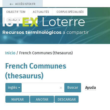
ACCÈS ISTEX.FR
OBJECTIF TDM
ACTUALITÉS
CORPUS SPÉCIALISÉS
Loterre
FRANÇAIS
ENGLISH
Recursos terminológicos
a compartir
Inicio
/ French Communes (thesaurus)
French Communes
(thesaurus)
×
Ayuda
inglés
Buscar
MAPEAR
ANOTAR
DESCARGAR