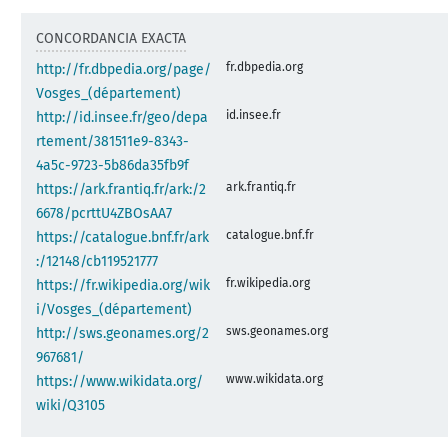
CONCORDANCIA EXACTA
fr.dbpedia.org
http://fr.dbpedia.org/page/
Vosges_(département)
id.insee.fr
http://id.insee.fr/geo/depa
rtement/381511e9-8343-
4a5c-9723-5b86da35fb9f
ark.frantiq.fr
https://ark.frantiq.fr/ark:/2
6678/pcrttU4ZBOsAA7
catalogue.bnf.fr
https://catalogue.bnf.fr/ark
:/12148/cb119521777
fr.wikipedia.org
https://fr.wikipedia.org/wik
i/Vosges_(département)
sws.geonames.org
http://sws.geonames.org/2
967681/
www.wikidata.org
https://www.wikidata.org/
wiki/Q3105