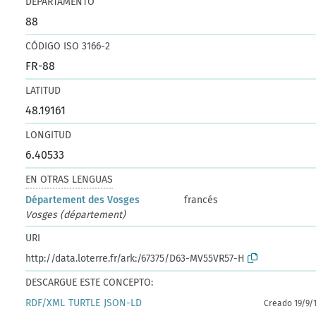
DEPARTAMENTO
88
CÓDIGO ISO 3166-2
FR-88
LATITUD
48.19161
LONGITUD
6.40533
EN OTRAS LENGUAS
Département des Vosges
francés
Vosges (département)
URI
http://data.loterre.fr/ark:/67375/D63-MV55VR57-H
DESCARGUE ESTE CONCEPTO:
RDF/XML
TURTLE
JSON-LD
Creado 19/9/