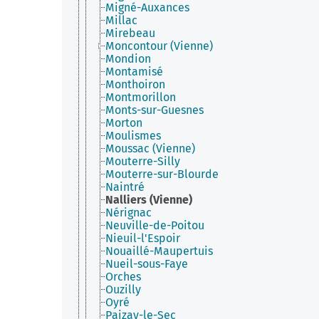
Migné-Auxances
Millac
Mirebeau
Moncontour (Vienne)
Mondion
Montamisé
Monthoiron
Montmorillon
Monts-sur-Guesnes
Morton
Moulismes
Moussac (Vienne)
Mouterre-Silly
Mouterre-sur-Blourde
Naintré
Nalliers (Vienne)
Nérignac
Neuville-de-Poitou
Nieuil-l'Espoir
Nouaillé-Maupertuis
Nueil-sous-Faye
Orches
Ouzilly
Oyré
Paizay-le-Sec