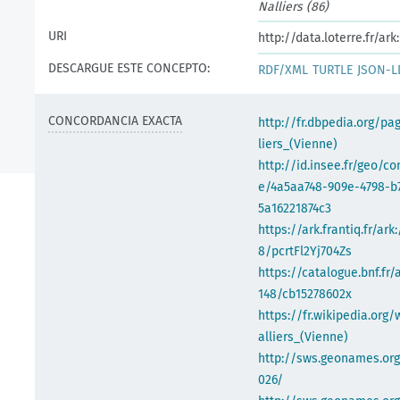
Nalliers (86)
URI
http://data.loterre.fr/a
DESCARGUE ESTE CONCEPTO:
RDF/XML
TURTLE
JSON-L
CONCORDANCIA EXACTA
http://fr.dbpedia.org/pa
liers_(Vienne)
http://id.insee.fr/geo/
e/4a5aa748-909e-4798-b
5a16221874c3
https://ark.frantiq.fr/ark
8/pcrtFl2Yj704Zs
https://catalogue.bnf.fr/
148/cb15278602x
https://fr.wikipedia.org/
alliers_(Vienne)
http://sws.geonames.org
026/