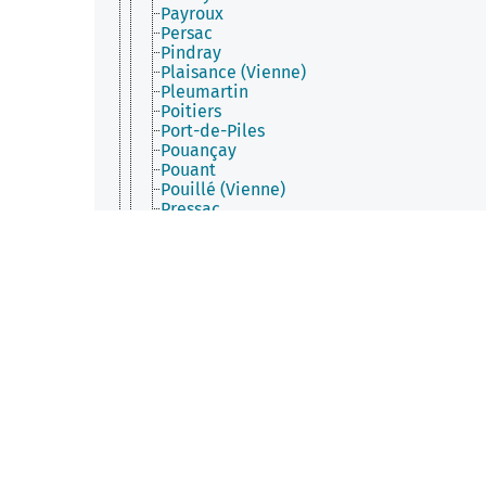
Payroux
Persac
Pindray
Plaisance (Vienne)
Pleumartin
Poitiers
Port-de-Piles
Pouançay
Pouant
Pouillé (Vienne)
Pressac
Prinçay
Queaux
Quinçay
Ranton
Raslay
Roches-Prémarie-Andillé
Roiffé
Romagne (Vienne)
Rouillé
Saint-Benoît (Vienne)
Saint-Christophe (Vienne)
Saint-Clair (Vienne)
Saint-Gaudent
Saint-Genest-d'Ambière