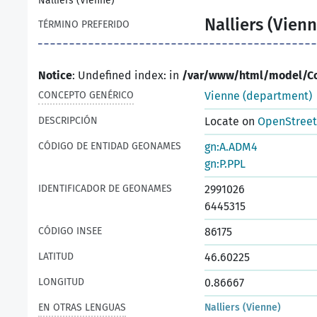
Nalliers (Vienne)
Nalliers (Vienn
TÉRMINO PREFERIDO
Notice
: Undefined index: in
/var/www/html/model/C
CONCEPTO GENÉRICO
Vienne (department)
DESCRIPCIÓN
Locate on
OpenStree
CÓDIGO DE ENTIDAD GEONAMES
gn:A.ADM4
gn:P.PPL
IDENTIFICADOR DE GEONAMES
2991026
6445315
CÓDIGO INSEE
86175
LATITUD
46.60225
LONGITUD
0.86667
EN OTRAS LENGUAS
Nalliers (Vienne)