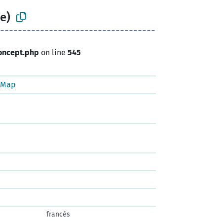
e)
oncept.php
on line
545
tMap
francés