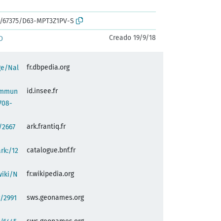
rk:/67375/D63-MPT3Z1PV-S
Creado 19/9/18
D
fr.dbpedia.org
ge/Nal
id.insee.fr
commun
708-
ark.frantiq.fr
:/2667
catalogue.bnf.fr
ark:/12
fr.wikipedia.org
wiki/N
sws.geonames.org
/2991