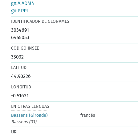
gn:A.ADM4
gn:P.PPL
IDENTIFICADOR DE GEONAMES
3034691
6455053
CÓDIGO INSEE
33032
LATITUD
44.90226
LONGITUD
-0.51631
EN OTRAS LENGUAS
Bassens (Gironde)
francés
Bassens (33)
URI