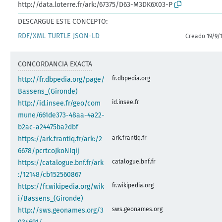
http://data.loterre.fr/ark:/67375/D63-M3DK6X03-P
DESCARGUE ESTE CONCEPTO:
RDF/XML
TURTLE
JSON-LD
Creado 19/9/
CONCORDANCIA EXACTA
fr.dbpedia.org
http://fr.dbpedia.org/page/
Bassens_(Gironde)
id.insee.fr
http://id.insee.fr/geo/com
mune/661de373-48aa-4a22-
b2ac-a24475ba2dbf
ark.frantiq.fr
https://ark.frantiq.fr/ark:/2
6678/pcrtcoJkoNIqij
catalogue.bnf.fr
https://catalogue.bnf.fr/ark
:/12148/cb152560867
fr.wikipedia.org
https://fr.wikipedia.org/wik
i/Bassens_(Gironde)
sws.geonames.org
http://sws.geonames.org/3