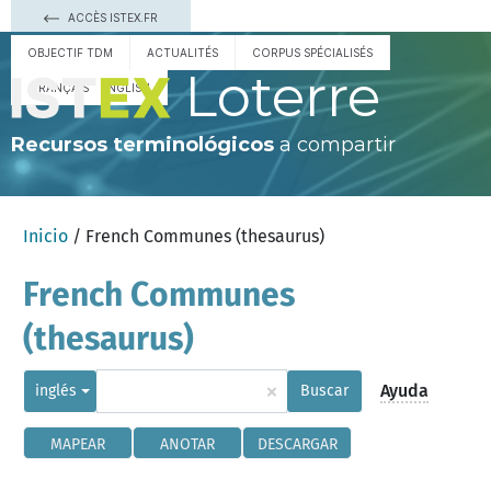
ACCÈS ISTEX.FR
OBJECTIF TDM
ACTUALITÉS
CORPUS SPÉCIALISÉS
Loterre
FRANÇAIS
ENGLISH
Recursos terminológicos
a compartir
Inicio
/ French Communes (thesaurus)
French Communes
(thesaurus)
×
Ayuda
inglés
Buscar
MAPEAR
ANOTAR
DESCARGAR