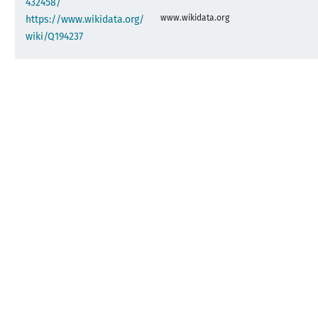
432458/
www.wikidata.org
https://www.wikidata.org/
wiki/Q194237