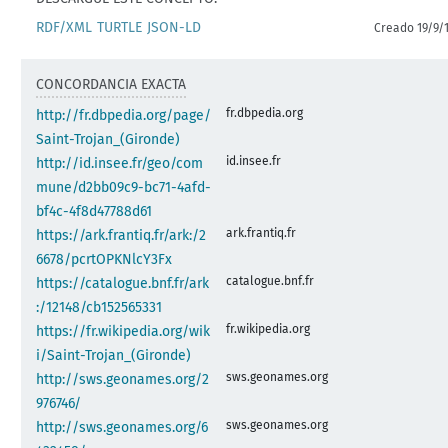
RDF/XML
TURTLE
JSON-LD
Creado 19/9/
CONCORDANCIA EXACTA
fr.dbpedia.org
http://fr.dbpedia.org/page/
Saint-Trojan_(Gironde)
id.insee.fr
http://id.insee.fr/geo/com
mune/d2bb09c9-bc71-4afd-
bf4c-4f8d47788d61
ark.frantiq.fr
https://ark.frantiq.fr/ark:/2
6678/pcrtOPKNlcY3Fx
catalogue.bnf.fr
https://catalogue.bnf.fr/ark
:/12148/cb152565331
fr.wikipedia.org
https://fr.wikipedia.org/wik
i/Saint-Trojan_(Gironde)
sws.geonames.org
http://sws.geonames.org/2
976746/
sws.geonames.org
http://sws.geonames.org/6