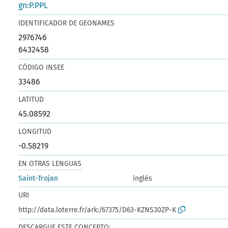
gn:P.PPL
IDENTIFICADOR DE GEONAMES
2976746
6432458
CÓDIGO INSEE
33486
LATITUD
45.08592
LONGITUD
-0.58219
EN OTRAS LENGUAS
Saint-Trojan
inglés
URI
http://data.loterre.fr/ark:/67375/D63-KZNS30ZP-K
DESCARGUE ESTE CONCEPTO: