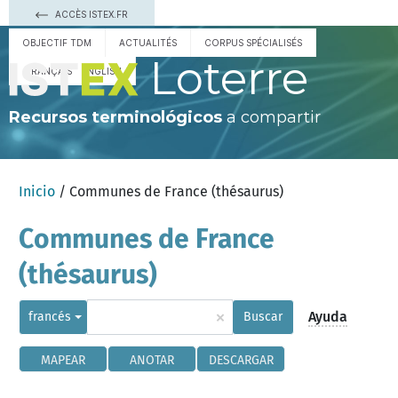
ACCÈS ISTEX.FR
OBJECTIF TDM
ACTUALITÉS
CORPUS SPÉCIALISÉS
Loterre
FRANÇAIS
ENGLISH
Recursos terminológicos
a compartir
Inicio
/ Communes de France (thésaurus)
Communes de France
(thésaurus)
×
Ayuda
francés
Buscar
MAPEAR
ANOTAR
DESCARGAR