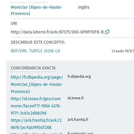
Montclar (Alpes-de-Haute-
inglés
Provence)
URI
http://data.loterre.fr/ark:/67375/D63-KPRP7DFB-B
DESCARGUE ESTE CONCEPTO:
RDF/XML
TURTLE
JSON-LD
Creado 19/9/
CONCORDANCIA EXACTA
fr.dbpedia.org
http://fr.dbpedia.org/page/
Montclar_(Alpes-de-Haute-
Provence)
id.insee.fr
http://id.insee.fr/geo/com
mune/faceef17-1656-4378-
9771-3c63c2db829d
ark.frantiq.fr
https://ark.frantiq.fr/ark:/2
6678/pcrtqU99SGf268
fr.wikipedia.org