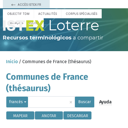
ACCÈS ISTEX.FR
OBJECTIF TDM
ACTUALITÉS
CORPUS SPÉCIALISÉS
Loterre
FRANÇAIS
ENGLISH
Recursos terminológicos
a compartir
Inicio
/ Communes de France (thésaurus)
Communes de France
(thésaurus)
×
Ayuda
francés
Buscar
MAPEAR
ANOTAR
DESCARGAR