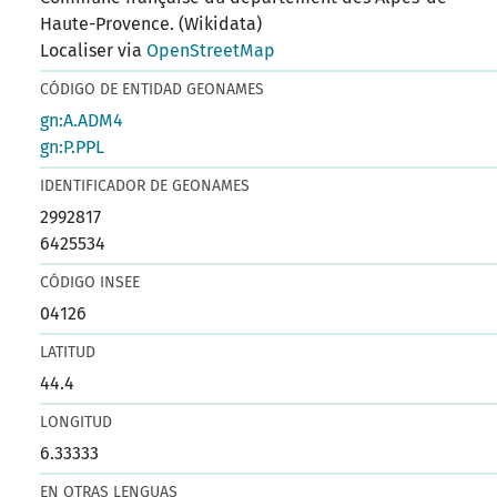
Haute-Provence. (Wikidata)
Localiser via
OpenStreetMap
CÓDIGO DE ENTIDAD GEONAMES
gn:A.ADM4
gn:P.PPL
IDENTIFICADOR DE GEONAMES
2992817
6425534
CÓDIGO INSEE
04126
LATITUD
44.4
LONGITUD
6.33333
EN OTRAS LENGUAS