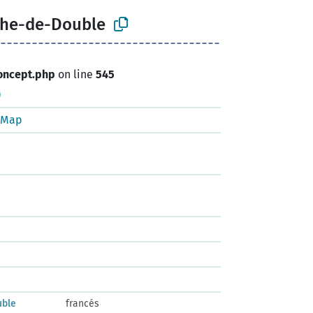
phe-de-Double
oncept.php
on line
545
)
tMap
uble
francés