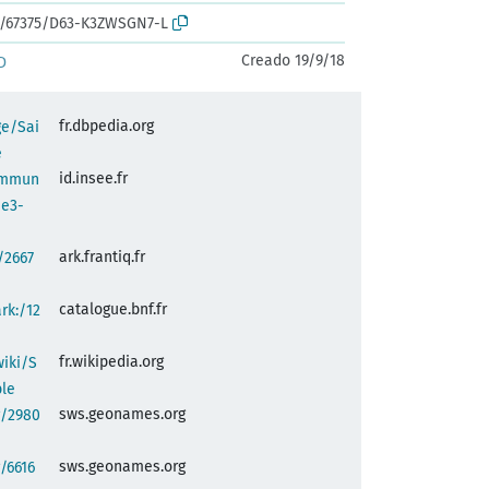
rk:/67375/D63-K3ZWSGN7-L
Creado 19/9/18
D
fr.dbpedia.org
ge/Sai
e
id.insee.fr
commun
1e3-
ark.frantiq.fr
:/2667
catalogue.bnf.fr
ark:/12
fr.wikipedia.org
wiki/S
ble
sws.geonames.org
g/2980
sws.geonames.org
/6616