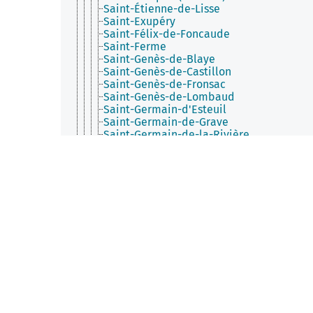
Saint-Étienne-de-Lisse
Saint-Exupéry
Saint-Félix-de-Foncaude
Saint-Ferme
Saint-Genès-de-Blaye
Saint-Genès-de-Castillon
Saint-Genès-de-Fronsac
Saint-Genès-de-Lombaud
Saint-Germain-d'Esteuil
Saint-Germain-de-Grave
Saint-Germain-de-la-Rivière
Saint-Germain-du-Puch
Saint-Gervais (Gironde)
Saint-Girons-d'Aiguevives
Saint-Hilaire-de-la-Noaille
Saint-Hilaire-du-Bois (Gironde)
Saint-Hippolyte (Gironde)
Saint-Jean-d'Illac
Saint-Jean-de-Blaignac
Saint-Julien-Beychevelle
Saint-Laurent-d'Arce
Saint-Laurent-des-Combes (Gironde)
Saint-Laurent-du-Bois
Saint-Laurent-du-Plan
Saint-Laurent-Médoc