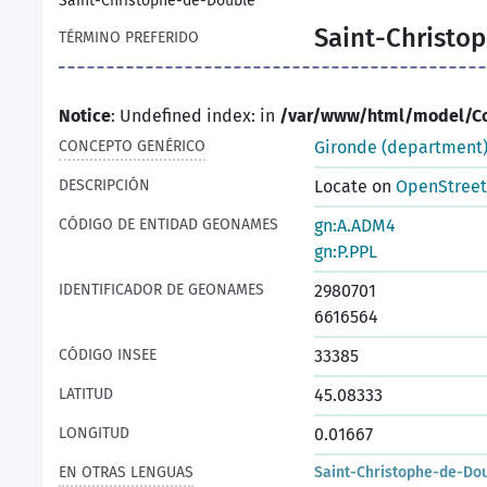
Saint-Christophe-de-Double
Saint-Christo
TÉRMINO PREFERIDO
Notice
: Undefined index: in
/var/www/html/model/C
CONCEPTO GENÉRICO
Gironde (department
DESCRIPCIÓN
Locate on
OpenStree
CÓDIGO DE ENTIDAD GEONAMES
gn:A.ADM4
gn:P.PPL
IDENTIFICADOR DE GEONAMES
2980701
6616564
CÓDIGO INSEE
33385
LATITUD
45.08333
LONGITUD
0.01667
EN OTRAS LENGUAS
Saint-Christophe-de-Do