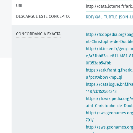
URI
http://data.loterre.fr/a
DESCARGUE ESTE CONCEPTO:
RDF/XML
TURTLE
JSON-L
CONCORDANCIA EXACTA
http://fr.dbpedia.org/pa
nt-Christophe-de-Doubl
http://id.insee.fr/geo/
e/a31bb83a-e811-4f81-8
0f353ab54fbb
https://ark.frantiq.fr/ark
8/pcrtAbpWkmpCqi
https://catalogue.bnf.fr/
148/cb152564343
https://fr.wikipedia.org/
aint-Christophe-de-Dou
http://sws.geonames.or
701/
http://sws.geonames.org