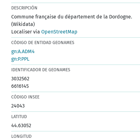
DESCRIPCIÓN
Commune française du département de la Dordogne.
(Wikidata)
Localiser via
OpenStreetMap
CÓDIGO DE ENTIDAD GEONAMES
gn:A.ADM4
gn:P.PPL
IDENTIFICADOR DE GEONAMES
3032562
6616145
CÓDIGO INSEE
24043
LATITUD
44.63052
LONGITUD