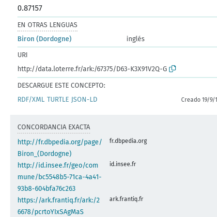
0.87157
EN OTRAS LENGUAS
Biron (Dordogne)
inglés
URI
http://data.loterre.fr/ark:/67375/D63-K3X91V2Q-G
DESCARGUE ESTE CONCEPTO:
RDF/XML
TURTLE
JSON-LD
Creado 19/9/
CONCORDANCIA EXACTA
fr.dbpedia.org
http://fr.dbpedia.org/page/
Biron_(Dordogne)
id.insee.fr
http://id.insee.fr/geo/com
mune/bc5548b5-71ca-4a41-
93b8-604bfa76c263
ark.frantiq.fr
https://ark.frantiq.fr/ark:/2
6678/pcrtoYIxSAgMaS