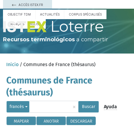
ACCÈS ISTEX.FR
OBJECTIF TDM
ACTUALITÉS
CORPUS SPÉCIALISÉS
Loterre
FRANÇAIS
ENGLISH
Recursos terminológicos
a compartir
Inicio
/ Communes de France (thésaurus)
Communes de France
(thésaurus)
×
Ayuda
francés
Buscar
MAPEAR
ANOTAR
DESCARGAR