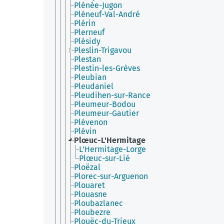
Plénée-Jugon
Pléneuf-Val-André
Plérin
Plerneuf
Plésidy
Pleslin-Trigavou
Plestan
Plestin-les-Grèves
Pleubian
Pleudaniel
Pleudihen-sur-Rance
Pleumeur-Bodou
Pleumeur-Gautier
Plévenon
Plévin
Plœuc-L'Hermitage
L'Hermitage-Lorge
Plœuc-sur-Lié
Ploëzal
Plorec-sur-Arguenon
Plouaret
Plouasne
Ploubazlanec
Ploubezre
Plouëc-du-Trieux