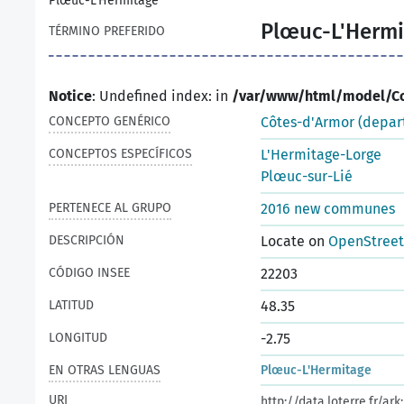
Plœuc-L'Hermitage
Plœuc-L'Hermi
TÉRMINO PREFERIDO
Notice
: Undefined index: in
/var/www/html/model/C
CONCEPTO GENÉRICO
Côtes-d'Armor (depar
CONCEPTOS ESPECÍFICOS
L'Hermitage-Lorge
Plœuc-sur-Lié
PERTENECE AL GRUPO
2016 new communes
DESCRIPCIÓN
Locate on
OpenStree
CÓDIGO INSEE
22203
LATITUD
48.35
LONGITUD
-2.75
EN OTRAS LENGUAS
Plœuc-L'Hermitage
URI
http://data.loterre.fr/ar