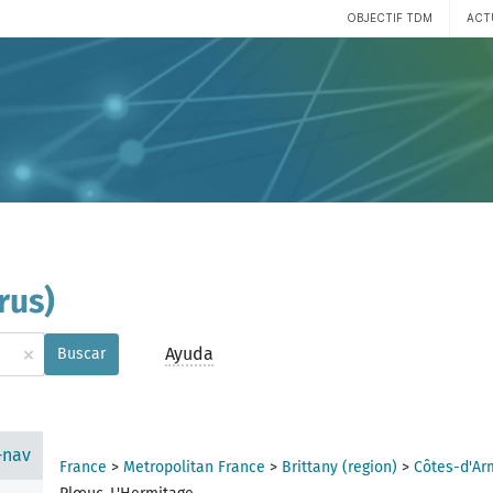
OBJECTIF TDM
ACT
rus)
×
Ayuda
Buscar
-nav
France
>
Metropolitan France
>
Brittany (region)
>
Côtes-d'Ar