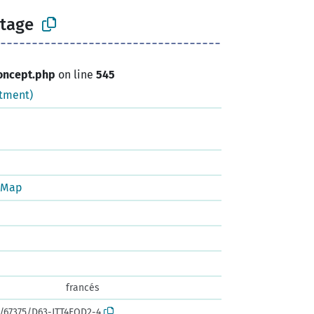
tage
oncept.php
on line
545
tment)
tMap
francés
k:/67375/D63-JTT4FQD2-4