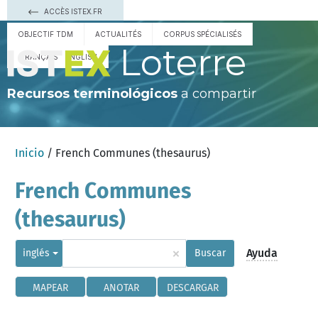
ACCÈS ISTEX.FR
OBJECTIF TDM
ACTUALITÉS
CORPUS SPÉCIALISÉS
Loterre
FRANÇAIS
ENGLISH
Recursos terminológicos
a compartir
Inicio
/ French Communes (thesaurus)
French Communes
(thesaurus)
×
Ayuda
inglés
Buscar
MAPEAR
ANOTAR
DESCARGAR