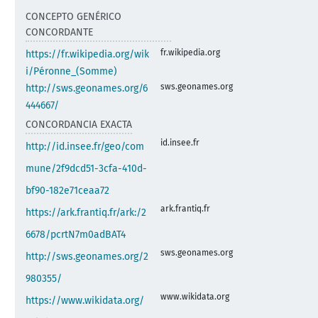
CONCEPTO GENÉRICO
CONCORDANTE
fr.wikipedia.org
https://fr.wikipedia.org/wik
i/Péronne_(Somme)
sws.geonames.org
http://sws.geonames.org/6
444667/
CONCORDANCIA EXACTA
id.insee.fr
http://id.insee.fr/geo/com
mune/2f9dcd51-3cfa-410d-
bf90-182e71ceaa72
ark.frantiq.fr
https://ark.frantiq.fr/ark:/2
6678/pcrtN7m0adBAT4
sws.geonames.org
http://sws.geonames.org/2
980355/
www.wikidata.org
https://www.wikidata.org/