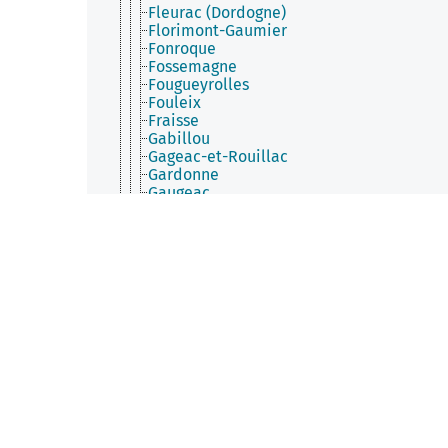
Fleurac (Dordogne)
Florimont-Gaumier
Fonroque
Fossemagne
Fougueyrolles
Fouleix
Fraisse
Gabillou
Gageac-et-Rouillac
Gardonne
Gaugeac
Génis
Ginestet
Gout-Rossignol
Grand-Brassac
Granges-d'Ans
Grignols (Dordogne)
Grives
Groléjac
Grun-Bordas
Hautefaye
Hautefort
Issac
Issigeac
Jaure