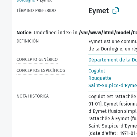
Dordogne
>
Eymet
Eymet
TÉRMINO PREFERIDO
Notice
: Undefined index: in
/var/www/html/model/C
DEFINICIÓN
Eymet est une commun
de la Dordogne, en ré
CONCEPTO GENÉRICO
Département de la D
CONCEPTOS ESPECÍFICOS
Cogulot
Rouquette
Saint-Sulpice-d'Eyme
NOTA HISTÓRICA
Cogulot est rattachée 
01-01]. Eymet fusionn
d'Eymet (fusion simple
rattachée à Eymet (fus
Saint-Sulpice-d'Eymet
[date d'effet : 1971-01-