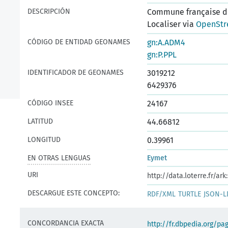
DESCRIPCIÓN
Commune française du
Localiser via
OpenStr
CÓDIGO DE ENTIDAD GEONAMES
gn:A.ADM4
gn:P.PPL
IDENTIFICADOR DE GEONAMES
3019212
6429376
CÓDIGO INSEE
24167
LATITUD
44.66812
LONGITUD
0.39961
EN OTRAS LENGUAS
Eymet
URI
http://data.loterre.fr/a
DESCARGUE ESTE CONCEPTO:
RDF/XML
TURTLE
JSON-L
CONCORDANCIA EXACTA
http://fr.dbpedia.org/pa