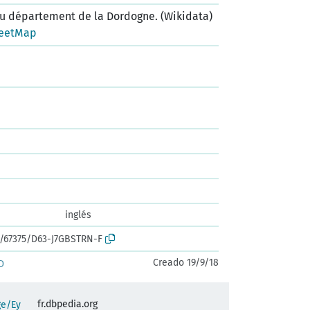
 département de la Dordogne. (Wikidata)
eetMap
inglés
rk:/67375/D63-J7GBSTRN-F
Creado 19/9/18
D
fr.dbpedia.org
ge/Ey