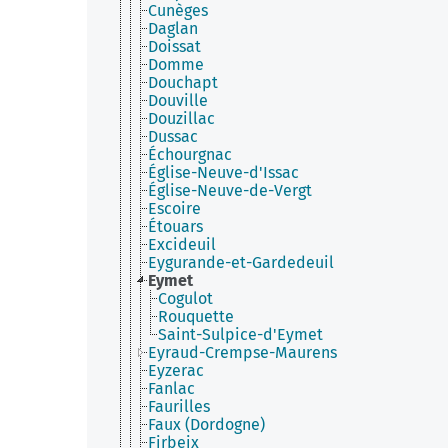
Cunèges
Daglan
Doissat
Domme
Douchapt
Douville
Douzillac
Dussac
Échourgnac
Église-Neuve-d'Issac
Église-Neuve-de-Vergt
Escoire
Étouars
Excideuil
Eygurande-et-Gardedeuil
Eymet
Cogulot
Rouquette
Saint-Sulpice-d'Eymet
Eyraud-Crempse-Maurens
Eyzerac
Fanlac
Faurilles
Faux (Dordogne)
Firbeix