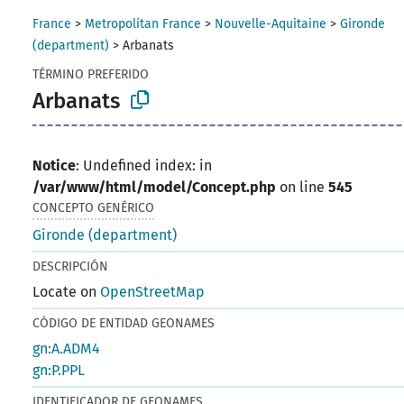
France
>
Metropolitan France
>
Nouvelle-Aquitaine
>
Gironde
(department)
>
Arbanats
TÉRMINO PREFERIDO
Arbanats
Notice
: Undefined index: in
/var/www/html/model/Concept.php
on line
545
CONCEPTO GENÉRICO
Gironde (department)
DESCRIPCIÓN
Locate on
OpenStreetMap
CÓDIGO DE ENTIDAD GEONAMES
gn:A.ADM4
gn:P.PPL
IDENTIFICADOR DE GEONAMES