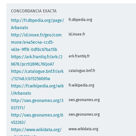
CONCORDANCIA EXACTA
fr.dbpedia.org
http://fr.dbpedia.org/page/
Arbanats
id.insee.fr
http://id.insee.fr/geo/com
mune/e4a5ec4a-ccd5-
463e-9ff8-0df8c67ba15b
ark.frantiq.fr
https://ark.frantiq.fr/ark:/2
6678/pcrtQBML76QoA7
catalogue.bnf.fr
https://catalogue.bnf.fr/ark
:/12148/cb15256061w
fr.wikipedia.org
https://fr.wikipedia.org/wik
i/Arbanats
sws.geonames.org
http://sws.geonames.org/3
037311/
sws.geonames.org
http://sws.geonames.org/6
452263/
www.wikidata.org
https://www.wikidata.org/