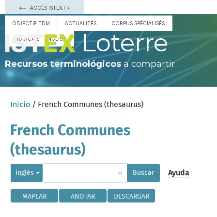
ACCÈS ISTEX.FR
OBJECTIF TDM
ACTUALITÉS
CORPUS SPÉCIALISÉS
Loterre
FRANÇAIS
ENGLISH
Recursos terminológicos
a compartir
Inicio
/ French Communes (thesaurus)
French Communes
(thesaurus)
×
Ayuda
inglés
Buscar
MAPEAR
ANOTAR
DESCARGAR