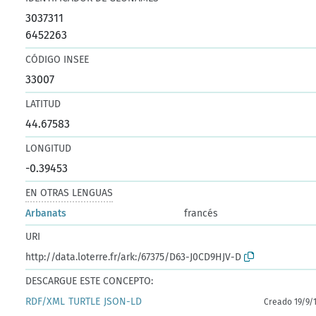
3037311
6452263
CÓDIGO INSEE
33007
LATITUD
44.67583
LONGITUD
-0.39453
EN OTRAS LENGUAS
Arbanats
francés
URI
http://data.loterre.fr/ark:/67375/D63-J0CD9HJV-D
DESCARGUE ESTE CONCEPTO:
RDF/XML
TURTLE
JSON-LD
Creado 19/9/