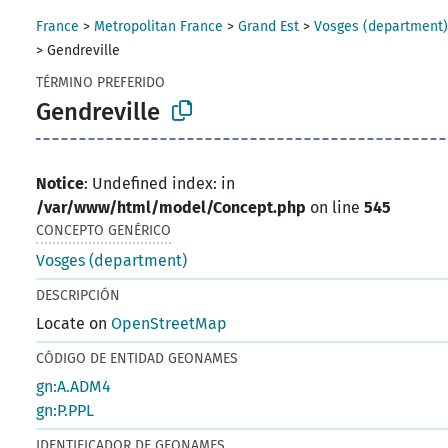
France
>
Metropolitan France
>
Grand Est
>
Vosges (department
>
Gendreville
TÉRMINO PREFERIDO
Gendreville
Notice
: Undefined index: in
/var/www/html/model/Concept.php
on line
545
CONCEPTO GENÉRICO
Vosges (department)
DESCRIPCIÓN
Locate on
OpenStreetMap
CÓDIGO DE ENTIDAD GEONAMES
gn:A.ADM4
gn:P.PPL
IDENTIFICADOR DE GEONAMES