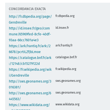
CONCORDANCIA EXACTA
fr.dbpedia.org
http://fr.dbpedia.org/page/
Gendreville
id.insee.fr
http://id.insee.fr/geo/com
mune/65969fed-8cfe-40df-
93aa-66cc7601a4e3
ark.frantiq.fr
https://ark.frantiq.fr/ark:/2
6678/pcrtILZfJbLmoe
catalogue.bnf.fr
https://catalogue.bnf.fr/ark
:/12148/cb15279122d
fr.wikipedia.org
https://fr.wikipedia.org/wik
i/Gendreville
sws.geonames.org
http://sws.geonames.org/3
016381/
sws.geonames.org
http://sws.geonames.org/6
445563/
www.wikidata.org
https://www.wikidata.org/