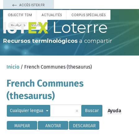
ACCÈS ISTEX.FR
OBJECTIF TDM
ACTUALITÉS
CORPUS SPÉCIALISÉS
Loterre
FRANÇAIS
ENGLISH
Recursos terminológicos
a compartir
Inicio
/ French Communes (thesaurus)
French Communes
(thesaurus)
×
Ayuda
Cualquier lengua
Buscar
MAPEAR
ANOTAR
DESCARGAR