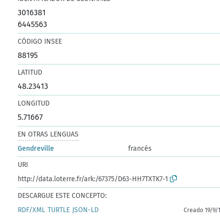
3016381
6445563
CÓDIGO INSEE
88195
LATITUD
48.23413
LONGITUD
5.71667
EN OTRAS LENGUAS
Gendreville
francés
URI
http://data.loterre.fr/ark:/67375/D63-HH7TXTK7-1
DESCARGUE ESTE CONCEPTO:
RDF/XML
TURTLE
JSON-LD
Creado 19/9/